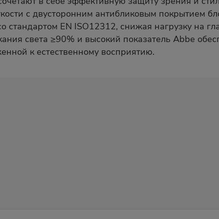
ses сочетают в себе эффективную защиту зрения и 
ткости с двусторонним антибликовым покрытием бл
о стандартом EN ISO12312, снижая нагрузку на гл
кания света ≥90% и высокий показатель Abbe обес
енной к естественному восприятию.