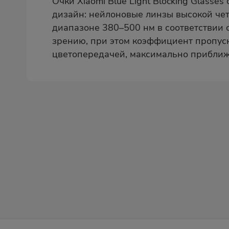
Очки Xiaomi Blue Light Blocking Glas
дизайн: нейлоновые линзы высокой че
диапазоне 380–500 нм в соответствии с
зрению, при этом коэффициент пропус
цветопередачей, максимально приближ