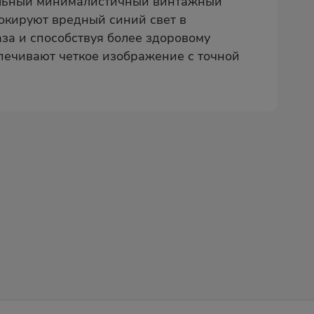
стильный минималистичный винтажный
окируют вредный синий свет в
аза и способствуя более здоровому
печивают четкое изображение с точной