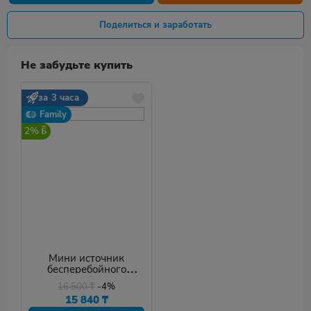
Поделиться и заработать
Не забудьте купить
за 3 часа
Family
2%
Мини источник
бесперебойного
питания Marsriva KP4
16 500
₸
-4%
15 840
₸