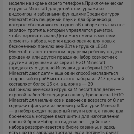
модели на экране своего телефона.Приключенческая
игрушка Minecraft для детей с фигурками из
видеоигры и забавными функциямиСреди фигурок
Minecraft есть пещерный паук и два броненосца,
которые объединяются в одногоВ наборе есть шахта с
зарядом тротила, который управляется рычагом,
чтобы взрывать скалыДети могут менять местами
элементы набора, черпая вдохновение для новых
бесконечных приключенийЭта игрушка LEGO
Minecraft станет отличным подарком ребенку на день
рождения или другой праздникНабор совместим с
другими игрушками из серии LEGO Minecraft
(продаются отдельно)Игрушки для сборки LEGO
Minecraft дают детям еще один способ насладиться
творческой игройВысота этого набора из 247 деталей
составляет более 15 см, а ширина — 20
смПриключенческая игрушка Minecraft для детей —
игровой набор Экспедиция в шахту броненосца LEGO
Minecraft для мальчиков и девочек в возрасте от 8 лет
содержит фигурки из видеоигры.Фигурки Minecraft
— в набор входят пещерный паук и волк, а также два
броненосца, которые дают щитки для изготовления
волчьей брониНабор по видеоигре — действие
набора разворачивается в биоме саванны, и здесь
есть шахта с зарядом тротила: если потянуть рычаг,