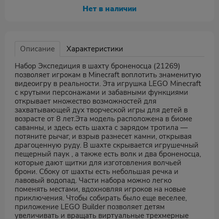
Нет в наличии
Описание
Характеристики
Набор Экспедиция в шахту броненосца (21269)
позволяет игрокам в Minecraft воплотить знаменитую
видеоигру в реальности. Эта игрушка LEGO Minecraft
с крутыми персонажами и забавными функциями
открывает множество возможностей для
захватывающей дух творческой игры для детей в
возрасте от 8 лет.Эта модель расположена в биоме
саванны, и здесь есть шахта с зарядом тротила —
потяните рычаг, и взрыв разнесет камни, открывая
драгоценную руду. В шахте скрывается игрушечный
пещерный паук , а также есть волк и два броненосца,
которые дают щитки для изготовления волчьей
брони. Сбоку от шахты есть небольшая речка и
лавовый водопад. Части набора можно легко
поменять местами, вдохновляя игроков на новые
приключения. Чтобы собирать было еще веселее,
приложение LEGO Builder позволяет детям
увеличивать и вращать виртуальные трехмерные