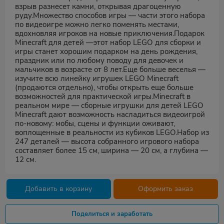
взрыв разнесет камни, открывая драгоценную
руду.Множество способов игры — части этого набора
по видеоигре можно легко поменять местами,
вдохновляя игроков на новые приключения.Подарок
Minecraft для детей —этот набор LEGO для сборки и
игры станет хорошим подарком на день рождения,
праздник или по любому поводу для девочек и
мальчиков в возрасте от 8 лет.Еще больше веселья —
изучите всю линейку игрушек LEGO Minecraft
(продаются отдельно), чтобы открыть еще больше
возможностей для практической игры.Minecraft в
реальном мире — сборные игрушки для детей LEGO
Minecraft дают возможность насладиться видеоигрой
по-новому: мобы, сцены и функции оживают,
воплощенные в реальности из кубиков LEGO.Набор из
247 деталей — высота собранного игрового набора
составляет более 15 см, ширина — 20 см, а глубина —
12 см.
Добавить в корзину
Оформить заказ
Поделиться и заработать