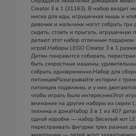
Обрадуйте любителей домашних животны
Creator 3 в 1 (31163). В набор входит
миска для еды, игрушечная мышь и клу
девочки и мальчики могут собрать три
сидеть, стоять и прыгать, игрушечную 
делают этот набор отличным подарком 
игрой.Наборы LEGO Creator 3 в 1 разжи
Детям понравится собирать, перестраи
быть скоростные машины, удивительные
собрать одновременно.Набор для сборк
питомцевРазыгрывайте истории с трем
питомцев подвижны, и у них двигаются
чтобы играть было интереснееЭтот игр
внимание на другие наборы из серии LE
техника и домаНабор 3 в 1 из 407 дет
одной коробке — набор Веселый кот LEG
перестраивать фигурки трех разных до
животными — детей ждут захватывающи