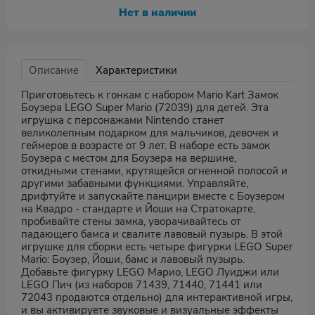
Нет в наличии
Описание
Характеристики
Приготовьтесь к гонкам с набором Mario Kart Замок
Боузера LEGO Super Mario (72039) для детей. Эта
игрушка с персонажами Nintendo станет
великолепным подарком для мальчиков, девочек и
геймеров в возрасте от 9 лет. В наборе есть замок
Боузера с местом для Боузера на вершине,
откидными стенами, крутящейся огненной полосой и
другими забавными функциями. Управляйте,
дрифтуйте и запускайте панцири вместе с Боузером
на Квадро - стандарте и Йоши на Стратокарте,
пробивайте стены замка, уворачивайтесь от
падающего бамса и свалите лавовый пузырь. В этой
игрушке для сборки есть четыре фигурки LEGO Super
Mario: Боузер, Йоши, бамс и лавовый пузырь.
Добавьте фигурку LEGO Марио, LEGO Луиджи или
LEGO Пич (из наборов 71439, 71440, 71441 или
72043 продаются отдельно) для интерактивной игры,
и вы активируете звуковые и визуальные эффекты