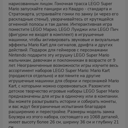
нарисованным лицом. Гоночная трасса LEGO Super
Mario запускайте панцири из Квадро - стандарта и
Стратокарта, устраивайте гонки по замку (и через его
раскладные стены!), уворачивайтесь от крутящейся
огненной полосы и так далее. Интерактивная игра
поместите LEGO Марио, LEGO Луиджи или LEGO Пич
(фигурки не входят в комплект) в игрушечные
машинки, чтобы активировать звуковые и визуальные
эффекты Mario Kart для сигналов, дрифта и других
действий. Подарок для геймеров с персонажами
Nintendo подарите эту игрушку LEGO Super Mario
мальчикам, девочкам и поклонникам в возрасте от 9
лет. Неограниченные возможности игры изучите весь
ассортимент наборов LEGO Super Mario: Mario Kart
(продаются отдельно) и взгляните на другие
игрушечные машинки для сборки и персонажей Mario
Kart, с которыми можно соревноваться. Разожгите
детское творчество игровые наборы LEGO Super Mario
предназначены для игры в одиночку или в компании.
Вы можете разыгрывать истории и собирать монеты,
и вас ждут безграничные испытания благодаря
расширению и перестройке. Размеры модель замка
Боузера из этого набора, состоящего из 1068 деталей,
имеет высоту более 26 см, ширину 36 см и глубину 21
см.