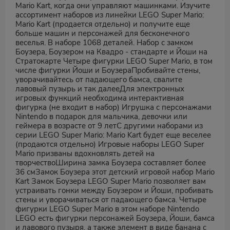
Mario Kart, когда они управляют машинками. Изучите
ассортимент наборов из линейки LEGO Super Mario:
Mario Kart (продается отдельно) и получите еще
больше машин и персонажей для бесконечного
веселья. В наборе 1068 деталей. Набор с замком
Боузера, Боузером на Квадро - стандарте и Йоши на
Стратокарте Четыре фигурки LEGO Super Mario, в том
числе фигурки Йоши и БоузераПробивайте стены,
уворачивайтесь от падающего бамса, свалите
лавовый пузырь и так далееДля электронных
игровых функций необходима интерактивная
фигурка (не входит в набор) Игрушка с персонажами
Nintendo в подарок для мальчика, девочки или
геймера в возрасте от 9 летС другими наборами из
серии LEGO Super Mario: Mario Kart будет еще веселее
(продаются отдельно) Игровые наборы LEGO Super
Mario призваны вдохновлять детей на
творчествоШирина замка Боузера составляет более
36 смЗамок Боузера этот детский игровой набор Mario
Kart Замок Боузера LEGO Super Mario позволяет вам
устраивать гонки между Боузером и Йоши, пробивать
стены и уворачиваться от падающего бамса. Четыре
фигурки LEGO Super Mario в этом наборе Nintendo
LEGO есть фигурки персонажей Боузера, Йоши, бамса
и лавового пузыря, а также элемент в виде банана с