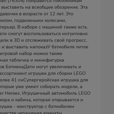
an (76304) понравится поклонникам
и выставить на всеобщее обозрение. Эта
вочек в возрасте от 12 лет. Это
теклом, подвижными колесами,
терьер. В наборе с машиной также есть
ети смогут воспользоваться интуитивно
ели в 3D и отслеживать свой прогресс.
м и выставить напоказУ бэтмобиля литое
 игровой набор можно также
ная табличка и минифигурка
в БэтменаДети могут увеличивать и
 ассортимент игрушек для сборки LEGO
более 41 смСупергеройская игрушка для
оторые уже умеют собирать модели, а
uper Heroes. Игрушечный автомобиль LEGO
кора и кабина, которая открывается и
ушка - конструктор с бэтмобилем
качестве украшения комнаты.