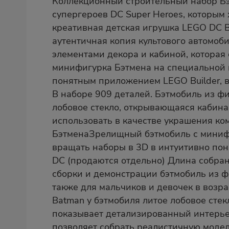
Коллекционный строительный набор Бэ
супергероев DC Super Heroes, которым 
креативная детская игрушка LEGO DC Ba
аутентичная копия культового автомоб
элементами декора и кабиной, которая
минифигурка Бэтмена на специальной п
понятным приложением LEGO Builder, в
В наборе 909 деталей. Бэтмобиль из ф
лобовое стекло, открывающаяся кабин
использовать в качестве украшения к
БэтменаЗрелищный бэтмобиль с минифи
вращать наборы в 3D в интуитивно пон
DC (продаются отдельно) Длина собран
сборки и демонстрации бэтмобиль из ф
также для мальчиков и девочек в возра
Batman у бэтмобиля литое лобовое стек
показывает детализированный интерьер
позволяет собрать реалистичную модел