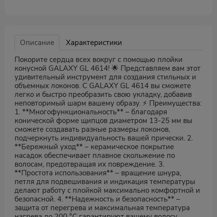
Описание
Характеристики
Покорите сердца всех вокруг с помощью плойки
конусной GALAXY GL 4614! 🌟 Представляем вам этот
удивительный инструмент для создания стильных и
объемных локонов. С GALAXY GL 4614 вы сможете
легко и быстро преобразить свою укладку, добавив
неповторимый шарм вашему образу. ⚡ Преимущества:
1. **Многофункциональность** – благодаря
конической форме щипцов диаметром 13-25 мм вы
сможете создавать разные размеры локонов,
подчеркнуть индивидуальность вашей прически. 2.
**Бережный уход** – керамическое покрытие
насадок обеспечивает плавное скольжение по
волосам, предотвращая их повреждение. 3.
**Простота использования** – вращение шнура,
петля для подвешивания и индикация температуры
делают работу с плойкой максимально комфортной и
безопасной. 4. **Надежность и безопасность** –
защита от перегрева и максимальная температура
нагрева до 200 °C гарантируют вашему волосу