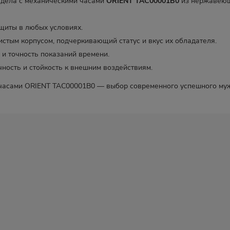
о дела с механическими часами
ORIENT TAC00001B0
из нержавеющ
щиты в любых условиях.
стым корпусом, подчеркивающий статус и вкус их обладателя.
и точность показаний времени.
ность и стойкость к внешним воздействиям.
часами ORIENT TAC00001B0 — выбор современного успешного му