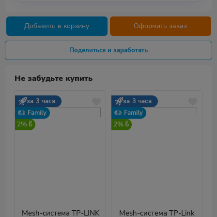
Добавить в корзину
Оформить заказ
Поделиться и заработать
Не забудьте купить
за 3 часа
за 3 часа
Family
Family
2%
2%
2
Mesh-система TP-LINK
Mesh-система TP-Link