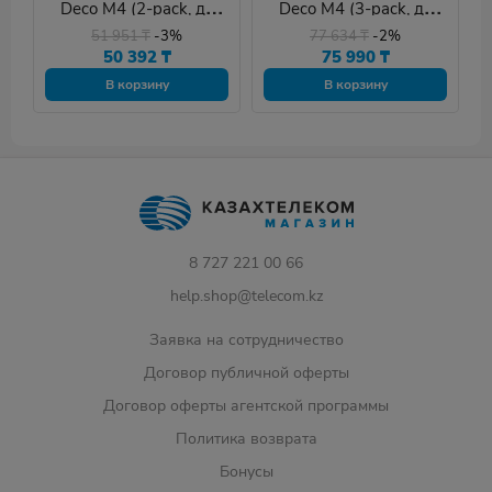
Deco M4 (2-pack, до
Deco M4 (3-pack, до
~260 кв.м.)
~370 кв.м.)
51 951
₸
-3%
77 634
₸
-2%
50 392
₸
75 990
₸
В корзину
В корзину
8 727 221 00 66
help.shop@telecom.kz
Заявка на сотрудничество
Договор публичной оферты
Договор оферты агентской программы
Политика возврата
Бонусы