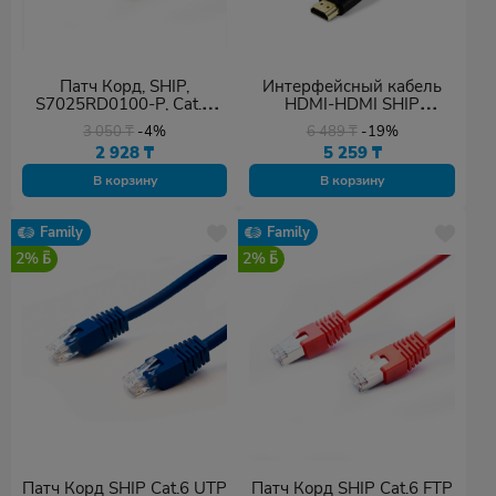
Патч Корд, SHIP,
Интерфейсный кабель
S7025RD0100-P, Cat.6,
HDMI-HDMI SHIP
FTP, LSZH, RJ-45, 1 м,
SH6016-5P
3 050
₸
-4%
6 489
₸
-19%
Красный,
2 928
₸
5 259
₸
Экранированный, Пол.
пакет
В корзину
В корзину
Family
Family
2%
2%
Патч Корд SHIP Cat.6 UTP
Патч Корд SHIP Cat.6 FTP