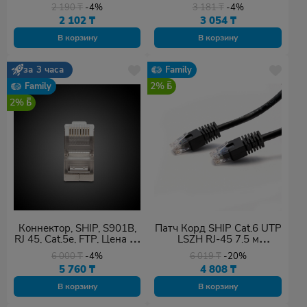
1.5 м. 5 в.
2 190
₸
-4%
3 181
₸
-4%
2 102
₸
3 054
₸
В корзину
В корзину
за 3 часа
Family
2%
Family
2%
Коннектор, SHIP, S901B,
Патч Корд SHIP Cat.6 UTP
RJ 45, Cat.5e, FTP, Цена за
LSZH RJ-45 7.5 м
1 шт (100 штук в пакете)
S6025BK0750-P
6 000
₸
-4%
6 019
₸
-20%
5 760
₸
4 808
₸
В корзину
В корзину