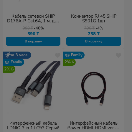
Кабель сетевой SHIP
Коннектор RJ 45 SHIP
D176A-P Cat.6A, 1 м. для
S901G 1шт
внешней прокладки
990
₸
-40%
790
₸
-4%
590
₸
758
₸
В корзину
В корзину
за 3 часа
Family
2%
Family
2%
Интерфейсный кабель
Интерфейсный кабель
LDNIO 3 in 1 LC93 Серый
iPower HDMI-HDMI ver.1.4