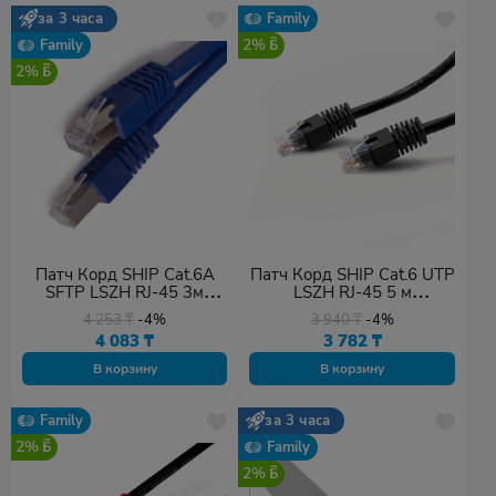
за 3 часа
Family
2%
Family
2%
Патч Корд SHIP Cat.6A
Патч Корд SHIP Cat.6 UTP
SFTP LSZH RJ-45 3м
LSZH RJ-45 5 м
синий
S6025BK0500-P
4 253
₸
-4%
3 940
₸
-4%
4 083
₸
3 782
₸
В корзину
В корзину
Family
за 3 часа
2%
Family
2%