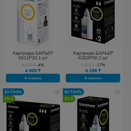
Картридж БАРЬЕР
Картридж БАРЬЕР
K011P20 1 шт
К302Р00 2 шт
4 172
₸
-4%
7 571
₸
-17%
4 005
₸
6 298
₸
В корзину
В корзину
Family
Family
2%
2%