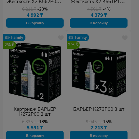
Жесткость Х2 К562Р00 2
Жесткость Х2 К561Р12 1
шт
шт
6 211
₸
-20%
4 561
₸
-4%
4 992
₸
4 379
₸
В корзину
В корзину
Family
Family
2%
2%
Картридж БАРЬЕР
БАРЬЕР К273Р00 3 шт
К272Р00 2 шт
6 835
₸
-18%
9 045
₸
-15%
5 591
₸
7 713
₸
В корзину
В корзину