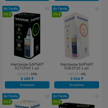
Family
Family
2%
2%
Картридж БАРЬЕР
Картридж БАРЬЕР
К271Р00 1 шт
К261Р20 1 шт
6 527
₸
-19%
4 077
₸
-4%
5 295
₸
3 914
₸
В корзину
В корзину
Family
Family
2%
2%