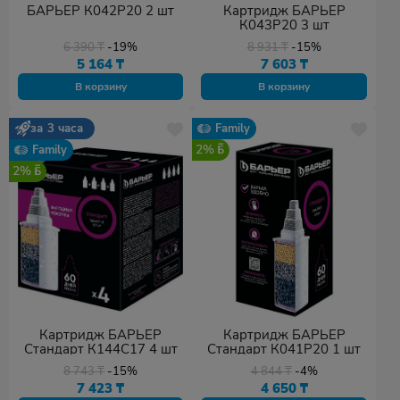
БАРЬЕР К042Р20 2 шт
Картридж БАРЬЕР
К043Р20 3 шт
6 390
₸
-19%
8 931
₸
-15%
5 164
₸
7 603
₸
В корзину
В корзину
за 3 часа
Family
2%
Family
2%
Картридж БАРЬЕР
Картридж БАРЬЕР
Стандарт К144С17 4 шт
Стандарт К041Р20 1 шт
8 743
₸
-15%
4 844
₸
-4%
7 423
₸
4 650
₸