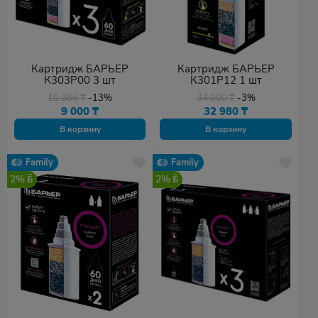
Картридж БАРЬЕР
Картридж БАРЬЕР
К303Р00 3 шт
К301Р12 1 шт
10 386
₸
-13%
34 000
₸
-3%
9 000
₸
32 980
₸
В корзину
В корзину
Family
Family
2%
2%