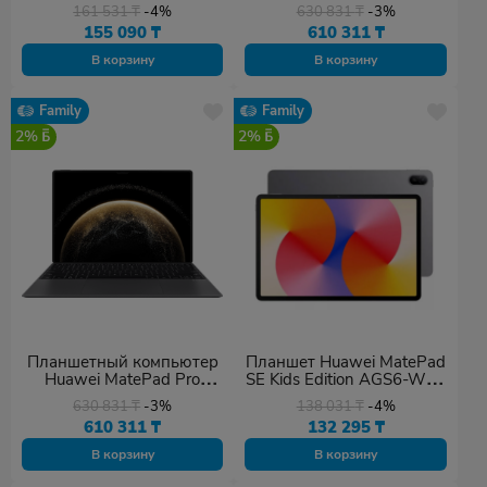
Nebula Gray
12/512GB Gold
161 531
₸
-4%
630 831
₸
-3%
155 090
₸
610 311
₸
В корзину
В корзину
Family
Family
2%
2%
Планшетный компьютер
Планшет Huawei MatePad
Huawei MatePad Pro
SE Kids Edition AGS6-W09
12/256GB
4/128 ГБ Nebula Gray
630 831
₸
-3%
138 031
₸
-4%
610 311
₸
132 295
₸
В корзину
В корзину