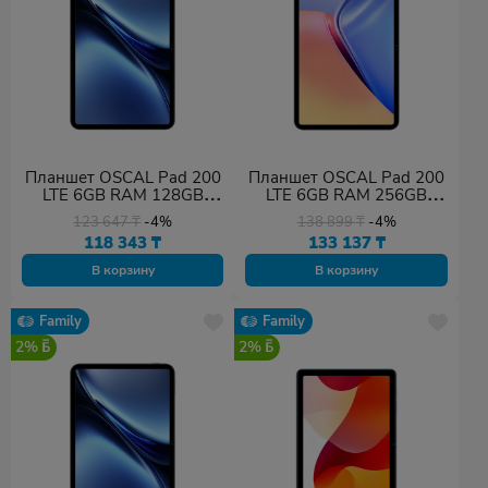
Планшет OSCAL Pad 200
Планшет OSCAL Pad 200
LTE 6GB RAM 128GB
LTE 6GB RAM 256GB
ROM Gray
ROM Blue
123 647
₸
-4%
138 899
₸
-4%
118 343
₸
133 137
₸
В корзину
В корзину
Family
Family
2%
2%