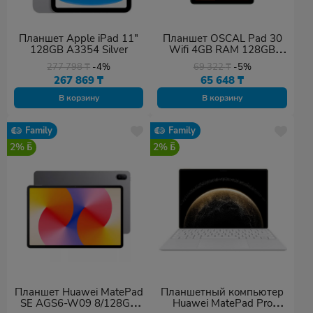
Планшет Apple iPad 11"
Планшет OSCAL Pad 30
128GB A3354 Silver
Wifi 4GB RAM 128GB
ROM Green
277 798
₸
-4%
69 322
₸
-5%
267 869
₸
65 648
₸
В корзину
В корзину
Family
Family
2%
2%
Планшет Huawei MatePad
Планшетный компьютер
SE AGS6-W09 8/128GB
Huawei MatePad Pro