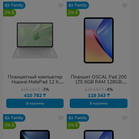
Family
Family
2%
2%
Планшетный компьютер
Планшет OSCAL Pad 200
Huawei MatePad 12 X
LTE 6GB RAM 128GB
12/256GB зеленый
ROM Blue
425 131
₸
-3%
123 647
₸
-4%
410 782
₸
118 343
₸
В корзину
В корзину
Family
Family
2%
2%