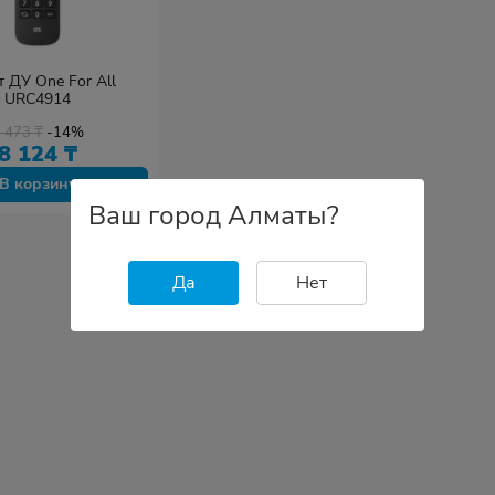
 ДУ One For All
URC4914
9 473
₸
-14%
8 124
₸
В корзину
Ваш город Алматы?
Да
Нет