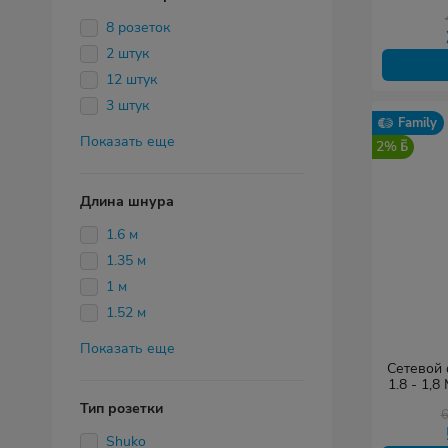
8 розеток
2 штук
12 штук
3 штук
Family
Показать еще
2%
Длина шнура
1.6 м
1.35 м
1 м
1.52 м
Показать еще
Сетевой 
1.8 - 1,8
Тип розетки
Shuko