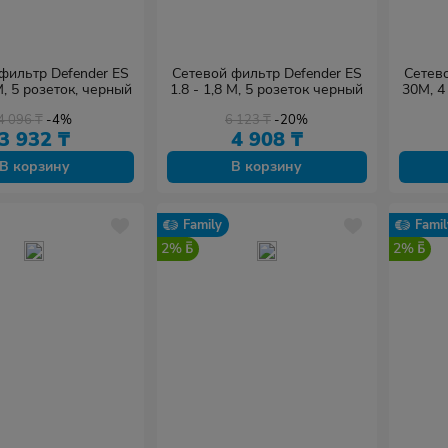
фильтр Defender ES
Сетевой фильтр Defender ES
Сетево
 М, 5 розеток, черный
1.8 - 1,8 М, 5 розеток черный
30M, 4
4 096
₸
-4%
6 123
₸
-20%
3 932
₸
4 908
₸
В корзину
В корзину
Family
Famil
2%
2%