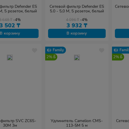
фильтр Defender ES
Сетевой фильтр Defender ES
Сетево
 М, 5 розеток, белый
5.0 - 5,0 М, 5 розеток, белый
3 648
₸
-4%
4 096
₸
-4%
3 502
₸
3 932
₸
В корзину
В корзину
Family
Famil
2%
2%
 фильтр SVC ZC6S-
Удлинитель Camelion CMS-
Сетево
30M 3м
113-5M 5 м