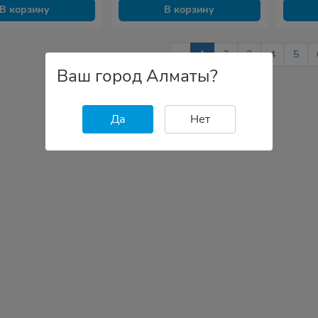
1.2 м., Чёрный
В корзину
В корзину
‹
1
2
3
4
5
Ваш город Алматы?
Да
Нет