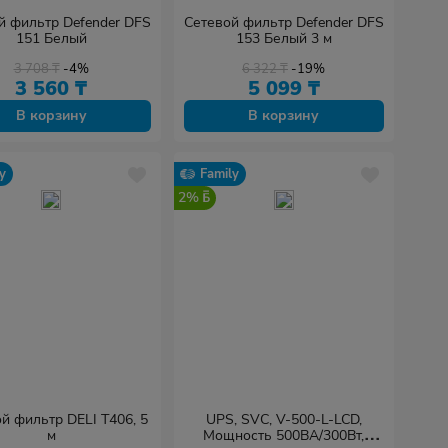
й фильтр Defender DFS
Сетевой фильтр Defender DFS
151 Белый
153 Белый 3 м
3 708
₸
-4%
6 322
₸
-19%
3 560
₸
5 099
₸
В корзину
В корзину
y
Family
2%
й фильтр DELI T406, 5
UPS, SVC, V-500-L-LCD,
м
Мощность 500ВА/300Вт,