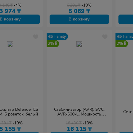
4 140
₸
-4%
6 291
₸
-19%
3 974
₸
5 069
₸
В корзину
В корзину
Family
Famil
2%
2%
фильтр Defender ES
Стабилизатор (AVR), SVC,
Сете
 М, 5 розеток, белый
AVR-600-L, Мощность
600ВА/300Вт, LED-
6 381
₸
-19%
18 430
₸
-13%
индикаторы, Диапазон
5 155
₸
16 115
₸
работы AVR: 174-280В, 4 вых.,