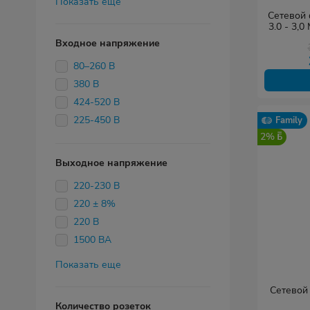
Показать еще
Сетевой 
3.0 - 3,0
Входное напряжение
80–260 В
380 В
424-520 В
225-450 В
Family
2%
Выходное напряжение
220-230 В
220 ± 8%
220 В
1500 ВА
Показать еще
Сетевой
Количество розеток