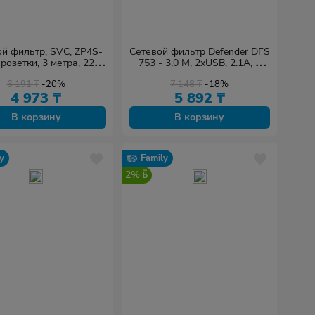
й фильтр, SVC, ZP4S-
Сетевой фильтр Defender DFS
 розетки, 3 метра, 220-
753 - 3,0 М, 2xUSB, 2.1A, 5
250В
outlets
6 191
₸
-20%
7 148
₸
-18%
4 973
₸
5 892
₸
В корзину
В корзину
y
Family
2%