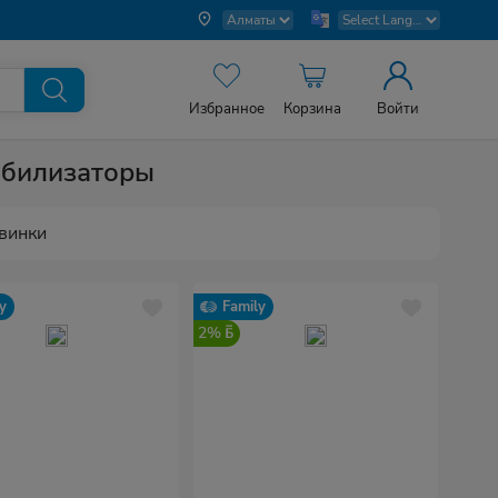
Избранное
Корзина
Войти
абилизаторы
винки
y
Family
2%