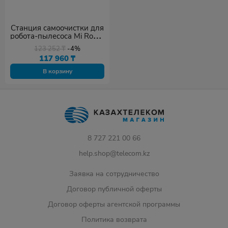
Станция самоочистки для
робота-пылесоса Mi Robot
Vacuum-Mop 2 Ultra
123 252
₸
-4%
черный
117 960
₸
В корзину
8 727 221 00 66
help.shop@telecom.kz
Заявка на сотрудничество
Договор публичной оферты
Договор оферты агентской программы
Политика возврата