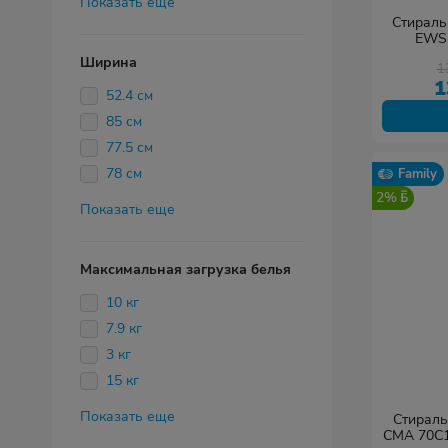
Показать еще
Стираль
EWSD
Ширина
1
1
52.4 см
85 см
77.5 см
78 см
Family
2%
Показать еще
Максимальная загрузка белья
10 кг
7.9 кг
3 кг
15 кг
Показать еще
Стираль
СМА 70С1