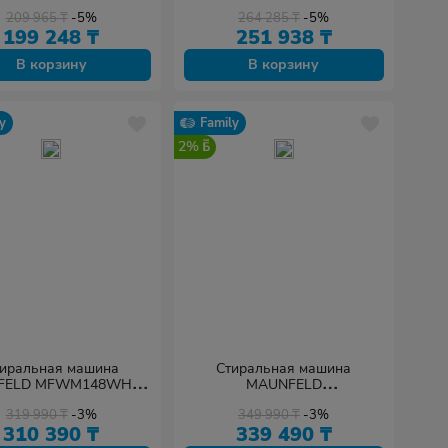
209 965
₸
-5%
264 285
₸
-5%
199 248
₸
251 938
₸
В корзину
В корзину
y
Family
2%
иральная машина
Стиральная машина
FELD MFWM148WH01
MAUNFELD
белый
MFWM127STWH06 белый
319 990
₸
-3%
349 990
₸
-3%
310 390
₸
339 490
₸