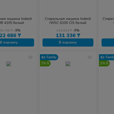
ная машина Indesit
Стиральная машина Indesit
Стира
B 4105 белый
IWSC 6105 CIS белый
34 706
₸
-9%
143 624
₸
-9%
22 686
₸
131 336
₸
В корзину
В корзину
Family
Famil
2%
2%