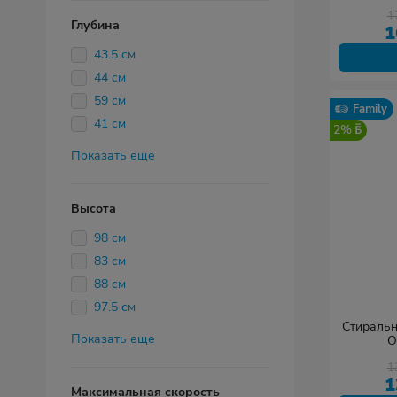
1
Глубина
1
43.5 см
44 см
59 см
Family
41 см
2%
Показать еще
Высота
98 см
83 см
88 см
97.5 см
Стираль
Показать еще
O
1
1
Максимальная скорость