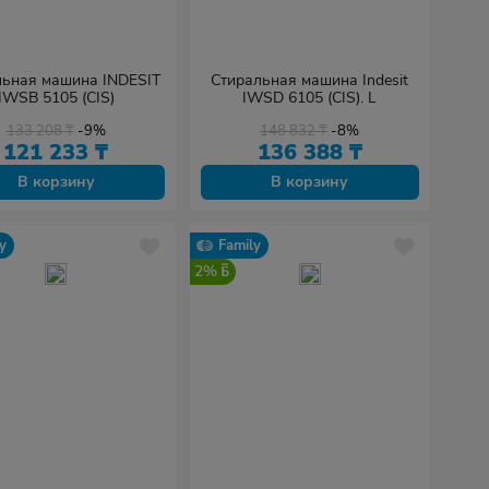
льная машина INDESIT
Стиральная машина Indesit
IWSB 5105 (CIS)
IWSD 6105 (CIS). L
133 208
₸
-9%
148 832
₸
-8%
121 233
₸
136 388
₸
В корзину
В корзину
y
Family
2%