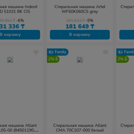
ная машина Indesit
Стиральная машина Artel
Стира
 51031 BK CIS
WF60K060CS grey
39 953
₸
-6%
191 822
₸
-5%
31 336
₸
181 649
₸
В корзину
В корзину
Family
Famil
2%
2%
ная машина Atlant
Стиральная машина Atlant
Стира
05-00 (8450119000)
СМА 70С107-000 белый