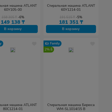
льная машина ATLANT
Стиральная машина ATLANT
60У105-00
60У1214-01
158 305
₸
-6%
191 515
₸
-5%
149 138
₸
181 351
₸
В корзину
В корзину
y
Family
2%
льная машина ATLANT
Стиральная машина Бирюса
80С1214-01
WM-SL1014/15 B