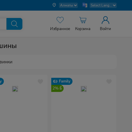
Избранное
Корзина
Войти
шины
винки
y
Family
2%