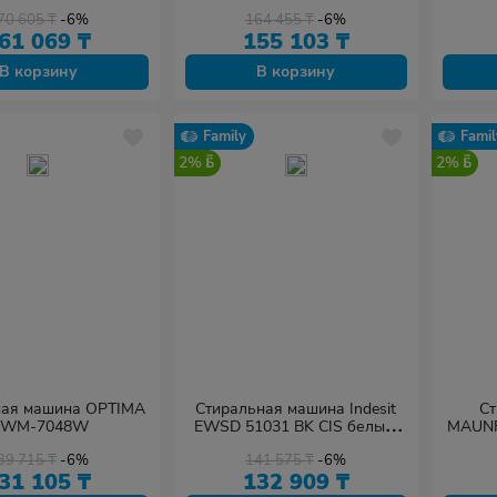
белый
70 605
₸
-6%
164 455
₸
-6%
61 069
₸
155 103
₸
В корзину
В корзину
Family
Famil
2%
2%
ная машина OPTIMA
Стиральная машина Indesit
Ст
WM-7048W
EWSD 51031 BK CIS белый,
MAUN
черный
39 715
₸
-6%
141 575
₸
-6%
31 105
₸
132 909
₸