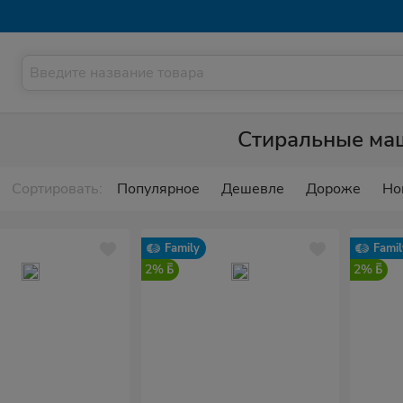
Стиральные ма
Сортировать:
Популярное
Дешевле
Дороже
Но
Family
Famil
2%
2%