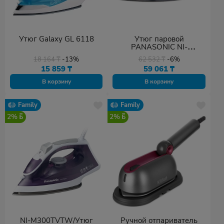
Утюг Galaxy GL 6118
Утюг паровой
PANASONIC NI-
W900CMTW
18 164
₸
-13%
62 532
₸
-6%
15 859
₸
59 061
₸
В корзину
В корзину
Family
Family
2%
2%
NI-M300TVTW/Утюг
Ручной отпариватель