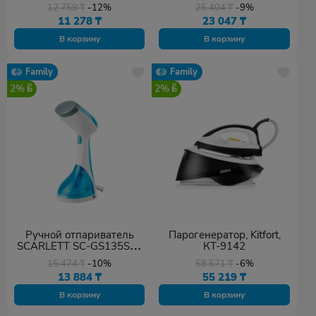
12 759
₸
-12%
25 404
₸
-9%
11 278
₸
23 047
₸
В корзину
В корзину
Family
Family
2%
2%
Ручной отпариватель
Парогенератор, Kitfort,
SCARLETT SC-GS135S04
КТ-9142
синий
15 474
₸
-10%
58 571
₸
-6%
13 884
₸
55 219
₸
В корзину
В корзину