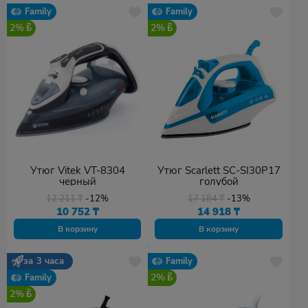
Family
Family
2%
2%
Утюг Vitek VT-8304
Утюг Scarlett SC-SI30P17
черный
голубой
12 211
₸
-12%
17 184
₸
-13%
10 752
₸
14 918
₸
В корзину
В корзину
за 3 часа
Family
2%
Family
2%