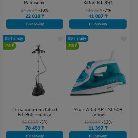
Panasonic
Kitfort КТ-994
24 353
₸
-10%
44 002
₸
-7%
22 028
₸
41 087
₸
В корзину
В корзину
Family
Family
2%
2%
Отпариватель Kitfort
Утюг Artel ART-SI-508
КТ-960 черный
синий
82 523
₸
-5%
12 883
₸
-12%
78 453
₸
11 397
₸
В корзину
В корзину