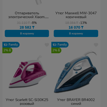
Отпариватель
Утюг Maxwell MW-3047
электрический Xiaomi
коричневый
Deerma DEM-HS007
31 110
₸
-8%
18 384
₸
-13%
28 582
₸
16 070
₸
В корзину
В корзину
Family
Family
2%
2%
Утюг Scarlett SC-SI30K25
Утюг BRAYER BR4002
розовый
синий