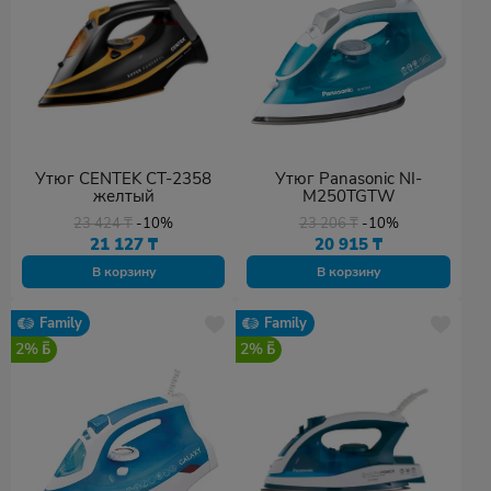
Утюг CENTEK CT-2358
Утюг Panasonic NI-
желтый
M250TGTW
23 424
₸
-10%
23 206
₸
-10%
21 127
₸
20 915
₸
В корзину
В корзину
Family
Family
2%
2%