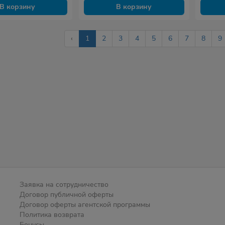
В корзину
В корзину
‹
1
2
3
4
5
6
7
8
9
Заявка на сотрудничество
Договор публичной оферты
Договор оферты агентской программы
Политика возврата
Бонусы