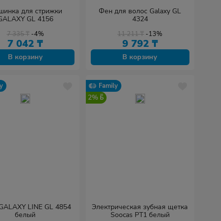
шинка для стрижки
Фен для волос Galaxy GL
GALAXY GL 4156
4324
7 335
₸
-4%
11 211
₸
-13%
7 042
₸
9 792
₸
В корзину
В корзину
y
Family
2%
GALAXY LINE GL 4854
Электрическая зубная щетка
белый
Soocas PT1 белый