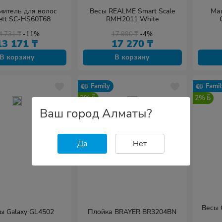
итель для волос
Весы REALME Smart Scale
Ма
lett SC-HS60T68
RMH2011 White
4 731
₸
-11%
17 990
₸
-4%
13 171
₸
17 270
₸
В корзину
В корзину
Family
Famil
2%
2%
Ваш город Алматы?
Да
Нет
Весы 
 Galaxy GL4502
Плойка BRAYER BR3204BN