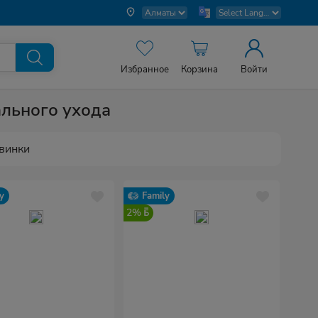
Избранное
Корзина
Войти
льного ухода
винки
y
Family
2%