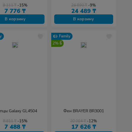
9 111
₸
-15%
26 890
₸
-9%
7 776
₸
24 489
₸
В корзину
В корзину
y
Family
2%
пцы Galaxy GL4504
Фен BRAYER BR3001
8 811
₸
-15%
20 004
₸
-12%
7 488
₸
17 626
₸