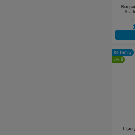
Выпрям
Scar
1
Family
2%
Щипцы