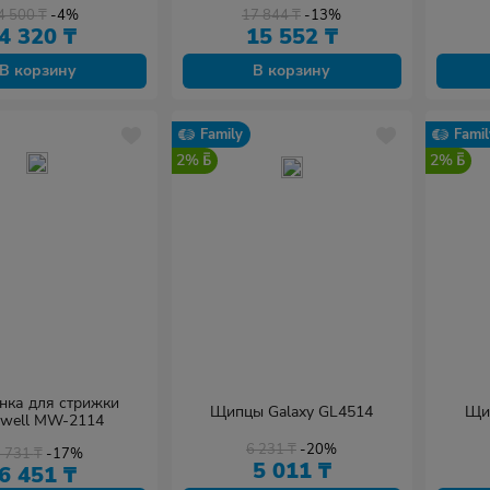
4 500
₸
-4%
17 844
₸
-13%
4 320
₸
15 552
₸
В корзину
В корзину
Family
Famil
2%
2%
ка для стрижки
Щипцы Galaxy GL4514
Щи
well MW-2114
6 231
₸
-20%
7 731
₸
-17%
5 011
₸
6 451
₸