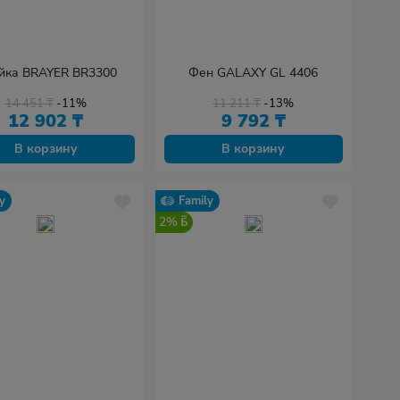
йка BRAYER BR3300
Фен GALAXY GL 4406
14 451
₸
-11%
11 211
₸
-13%
12 902
₸
9 792
₸
В корзину
В корзину
y
Family
2%