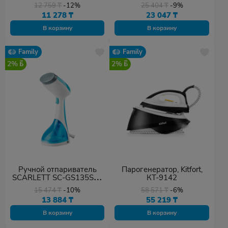
12 759
₸
-12%
25 404
₸
-9%
11 278
₸
23 047
₸
В корзину
В корзину
Family
Family
2%
2%
Ручной отпариватель
Парогенератор, Kitfort,
SCARLETT SC-GS135S04
КТ-9142
синий
15 474
₸
-10%
58 571
₸
-6%
13 884
₸
55 219
₸
В корзину
В корзину