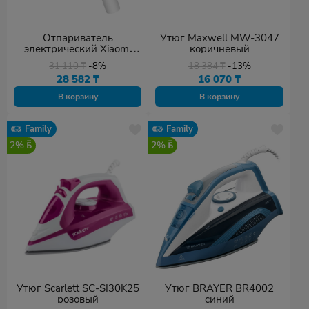
Отпариватель
Утюг Maxwell MW-3047
электрический Xiaomi
коричневый
Deerma DEM-HS007
31 110
₸
-8%
18 384
₸
-13%
28 582
₸
16 070
₸
В корзину
В корзину
Family
Family
2%
2%
Утюг Scarlett SC-SI30K25
Утюг BRAYER BR4002
розовый
синий