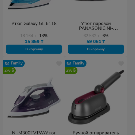
Утюг Galaxy GL 6118
Утюг паровой
PANASONIC NI-
W900CMTW
18 164
₸
-13%
62 532
₸
-6%
15 859
₸
59 061
₸
В корзину
В корзину
Family
Family
2%
2%
NI-M300TVTW/Утюг
Ручной отпариватель