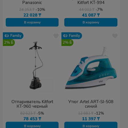
Panasonic
Kitfort КТ-994
24 353
₸
-10%
44 002
₸
-7%
22 028
₸
41 087
₸
В корзину
В корзину
Family
Family
2%
2%
Отпариватель Kitfort
Утюг Artel ART-SI-508
КТ-960 черный
синий
82 523
₸
-5%
12 883
₸
-12%
78 453
₸
11 397
₸
В корзину
В корзину