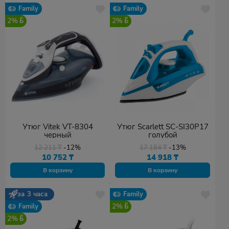
Family
Family
2%
2%
Утюг Vitek VT-8304
Утюг Scarlett SC-SI30P17
черный
голубой
12 211
₸
-12%
17 184
₸
-13%
10 752
₸
14 918
₸
В корзину
В корзину
за 3 часа
Family
2%
Family
2%