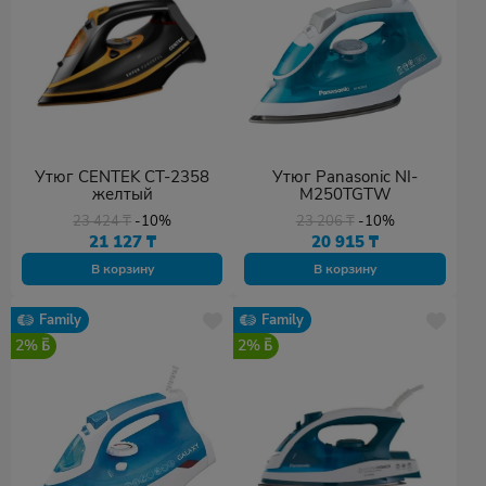
Утюг CENTEK CT-2358
Утюг Panasonic NI-
желтый
M250TGTW
23 424
₸
-10%
23 206
₸
-10%
21 127
₸
20 915
₸
В корзину
В корзину
Family
Family
2%
2%