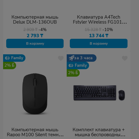
Компьютерная мышь
Клавиатура A4Tech
Delux DLM-136OUB
Fstyler Wireless FG1010
голубой + мышь
2 909
₸
-4%
15 328
₸
-10%
2 793
₸
13 744
₸
В корзину
В корзину
Family
за 3 часа
2%
Family
2%
Компьютерная мышь
Комплект клавиатура +
Rapoo M100 Silent темно-
мышка беспроводные