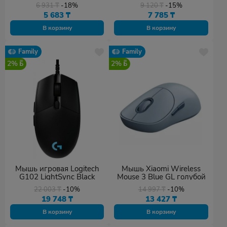
серый
Delux DLD-6091OGB
6 931
₸
-18%
9 120
₸
-15%
5 683
₸
7 785
₸
В корзину
В корзину
Family
Family
2%
2%
Мышь игровая Logitech
Мышь Xiaomi Wireless
G102 LightSync Black
Mouse 3 Blue GL голубой
22 003
₸
-10%
14 997
₸
-10%
19 748
₸
13 427
₸
В корзину
В корзину