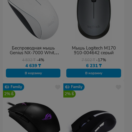
Беспроводная мышь
Мышь Logitech M170
Genius NX-7000 White
910-004642 серый
USB
4 832
₸
-4%
7 502
₸
-17%
4 639
₸
6 231
₸
В корзину
В корзину
Family
Family
2%
2%