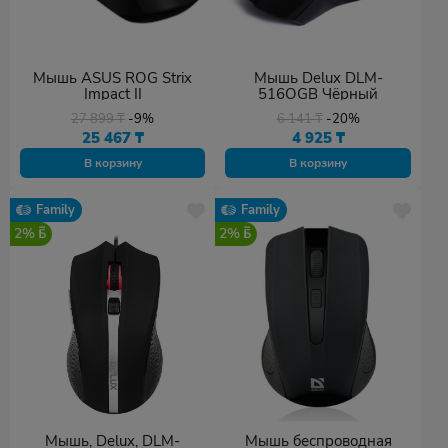
Мышь ASUS ROG Strix
Мышь Delux DLM-
Impact II
516OGB Чёрный
27 899
₸
-9%
6 141
₸
-20%
25 467
₸
4 925
₸
В корзину
В корзину
Family
Family
2%
2%
Мышь, Delux, DLM-
Мышь беспроводная