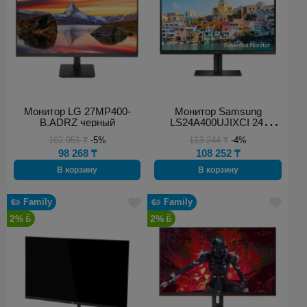
Монитор LG 27MP400-
Монитор Samsung
B.ADRZ черный
LS24A400UJIXCI 24"
черный
102 951
₸
-5%
113 244
₸
-4%
98 268
₸
108 252
₸
В корзину
В корзину
Family
Family
2%
2%