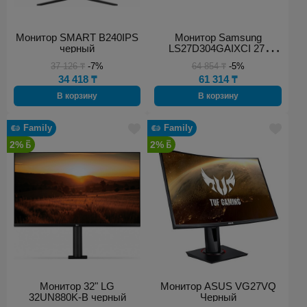
Монитор SMART B240IPS
Монитор Samsung
черный
LS27D304GAIXCI 27"
черный
37 126
₸
-7%
64 854
₸
-5%
34 418
₸
61 314
₸
В корзину
В корзину
Family
Family
2%
2%
Монитор 32" LG
Монитор ASUS VG27VQ
32UN880K-B черный
Черный