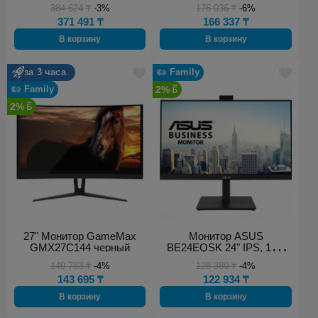
384 624
₸
-3%
176 036
₸
-6%
371 491
₸
166 337
₸
В корзину
В корзину
за 3 часа
Family
Family
2%
2%
27" Монитор GameMax
Монитор ASUS
GMX27C144 черный
BE24EQSK 24" IPS, 16:9
FHD
149 783
₸
-4%
128 380
₸
-4%
143 695
₸
122 934
₸
В корзину
В корзину