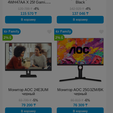
4WH47AA X 25f Gaming
Black
24.5" черный
120 788
₸
-4%
142 929
₸
-4%
115 570
₸
137 046
₸
В корзину
В корзину
Family
Family
2%
2%
Монитор AOC 24E3UM
Монитор AOC 25G3ZM/BK
черный
черный
83 799
₸
-5%
80 819
₸
-6%
79 200
₸
76 309
₸
В корзину
В корзину