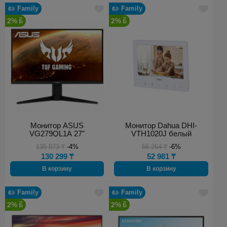
Family
Family
2%
2%
Монитор ASUS
Монитор Dahua DHI-
VG279QL1A 27"
VTH1020J белый
135 973
₸
-4%
56 264
₸
-6%
130 299
₸
52 981
₸
В корзину
В корзину
Family
Family
2%
2%