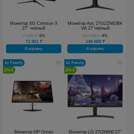
Монитор XG Crimson X
Монитор Aoc 27G2ZNE/BK
27'' черный
VA 27"черный
77 831
₸
-5%
152 849
₸
-4%
73 901
₸
146 669
₸
В корзину
В корзину
Family
Family
2%
2%
Монитор HP Omen
Монитор LG 27QN600 27"