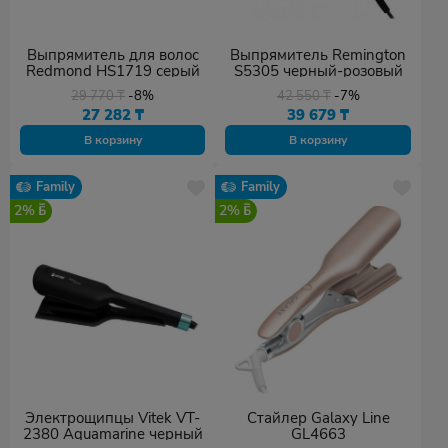
Выпрямитель для волос
Выпрямитель Remington
Redmond HS1719 серый
S5305 черный-розовый
29 770
₸
-8%
42 550
₸
-7%
27 282
₸
39 679
₸
В корзину
В корзину
Family
Family
2%
2%
Электрощипцы Vitek VT-
Стайлер Galaxy Line
2380 Aquamarine черный
GL4663