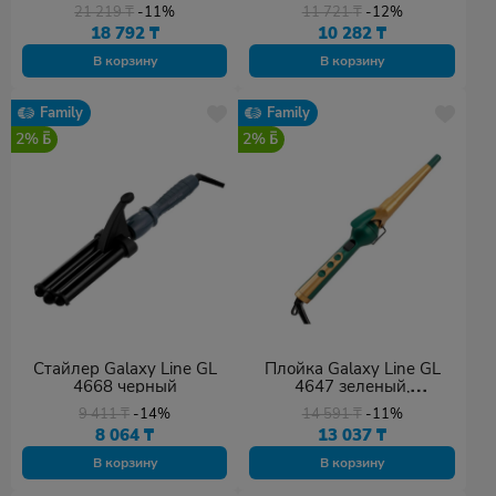
21 219
₸
-11%
11 721
₸
-12%
18 792
₸
10 282
₸
В корзину
В корзину
Family
Family
2%
2%
Стайлер Galaxy Line GL
Плойка Galaxy Line GL
4668 черный
4647 зеленый,
золотистый
9 411
₸
-14%
14 591
₸
-11%
8 064
₸
13 037
₸
В корзину
В корзину