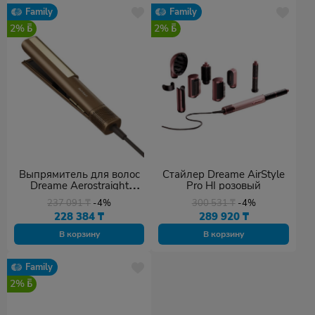
Family
Family
2%
2%
Выпрямитель для волос
Стайлер Dreame AirStyle
Dreame Aerostraight
Pro HI розовый
золотистый
237 091
₸
-4%
300 531
₸
-4%
228 384
₸
289 920
₸
В корзину
В корзину
Family
2%