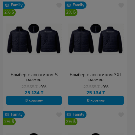
Family
Family
2%
2%
Бомбер с логотипом S
Бомбер с логотипом 3XL
размер
размер
27 555
₸
-9%
27 555
₸
-9%
25 134
₸
25 134
₸
В корзину
В корзину
Family
Family
2%
2%