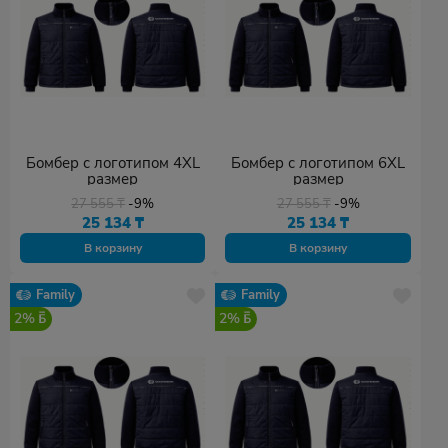
Бомбер с логотипом 4XL
Бомбер с логотипом 6XL
размер
размер
27 555
₸
-9%
27 555
₸
-9%
25 134
₸
25 134
₸
В корзину
В корзину
Family
Family
2%
2%