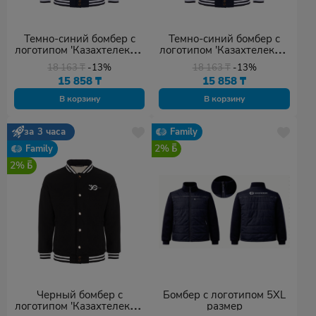
Темно-синий бомбер с
Темно-синий бомбер с
логотипом 'Казахтелеком'
логотипом 'Казахтелеком'
M размер
S размер
18 163
₸
-13%
18 163
₸
-13%
15 858
₸
15 858
₸
В корзину
В корзину
за 3 часа
Family
2%
Family
2%
Черный бомбер с
Бомбер с логотипом 5XL
логотипом 'Казахтелеком'
размер