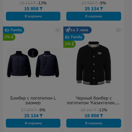
L размер
18 163
₸
-13%
27 555
₸
-9%
15 858
₸
25 134
₸
В корзину
В корзину
Family
за 3 часа
2%
Family
2%
Бомбер с логотипом L
Черный бомбер с
размер
логотипом 'Казахтелеком'
M размер
27 555
₸
-9%
18 163
₸
-13%
25 134
₸
15 858
₸
В корзину
В корзину