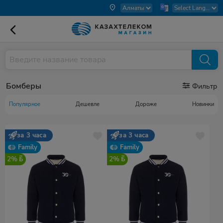
Бомберы
Фильтр
Популярное
Дешевле
Дороже
Новинки
за 3 часа
за 3 часа
Family
Family
2%
2%