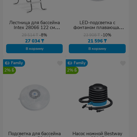
Лестница для бассейна
LED-подсветка с
Intex 28066 122 см
фонтаном плавающая
серый/белый
для бассейна FloatBright
29 514
₸
-8%
23 908
₸
-10%
Bestway 58849 белый
27 034
₸
21 596
₸
В корзину
В корзину
Family
Family
2%
2%
Подсветка для бассейна
Насос ножной Bestway