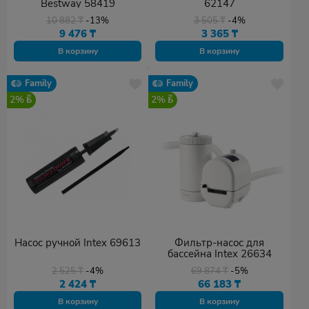
Bestway 58419
62147
10 882
₸
-13%
3 505
₸
-4%
9 476
₸
3 365
₸
В корзину
В корзину
Family
Family
2%
2%
Насос ручной Intex 69613
Фильтр-насос для
бассейна Intex 26634
2 525
₸
-4%
69 874
₸
-5%
2 424
₸
66 183
₸
В корзину
В корзину