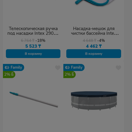
Телескопическая ручка
Насадка-мешок для
под насадки Intex 29054
чистки бассейна Intex
239 см серебристый
29051 голубой
6 764
₸
-18%
4 648
₸
-4%
5 523
₸
4 462
₸
В корзину
В корзину
Family
Family
2%
2%