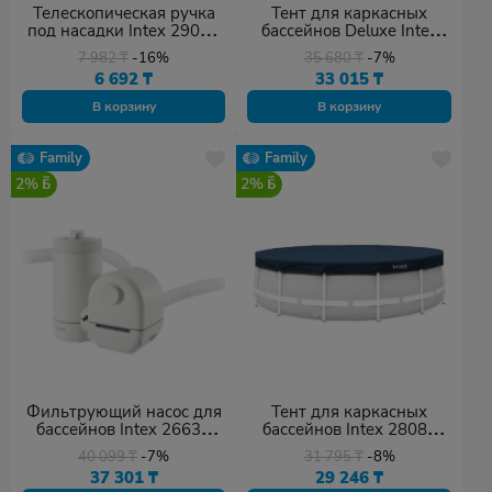
Телескопическая ручка
Тент для каркасных
под насадки Intex 29055
бассейнов Deluxe Intex
серебристый
28084 тёмно-синий
7 982
₸
-16%
35 680
₸
-7%
6 692
₸
33 015
₸
В корзину
В корзину
Family
Family
2%
2%
Фильтрующий насос для
Тент для каркасных
бассейнов Intex 26636
бассейнов Intex 28083
серый
тёмно-синий
40 099
₸
-7%
31 795
₸
-8%
37 301
₸
29 246
₸