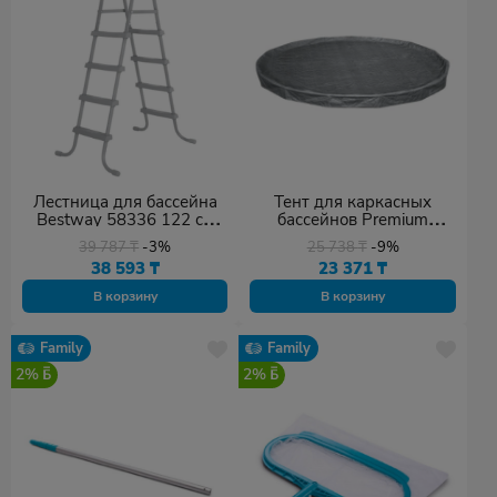
Лестница для бассейна
Тент для каркасных
Bestway 58336 122 см
бассейнов Premium
серый
Bestway 58951 серый
39 787
₸
-3%
25 738
₸
-9%
38 593
₸
23 371
₸
В корзину
В корзину
Family
Family
2%
2%