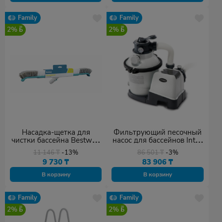
Family
Family
2%
2%
Насадка-щетка для
Фильтрующий песочный
чистки бассейна Bestway
насос для бассейнов Intex
58658
26644 серый
11 146
₸
-13%
86 501
₸
-3%
9 730
₸
83 906
₸
В корзину
В корзину
Family
Family
2%
2%