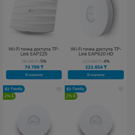
Wi-Fi точка доступа TP-
Wi-Fi точка доступа TP-
Link EAP225
Link EAP620 HD
78 745
₸
-5%
127 060
₸
-4%
74 788
₸
121 654
₸
В корзину
В корзину
Family
Family
2%
2%