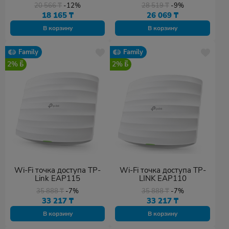
потолочная
20 566
₸
-12%
28 519
₸
-9%
18 165
₸
26 069
₸
В корзину
В корзину
Family
Family
2%
2%
Wi-Fi точка доступа TP-
Wi-Fi точка доступа TP-
Link EAP115
LINK EAP110
35 888
₸
-7%
35 888
₸
-7%
33 217
₸
33 217
₸
В корзину
В корзину