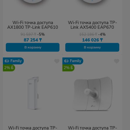
Wi-Fi точка доступа
Wi-Fi точка доступа TP-
AX1800 TP-Link EAP610
Link AX5400 EAP670
91 597
₸
-5%
152 186
₸
-4%
87 254
₸
146 026
₸
В корзину
В корзину
Family
Family
2%
2%
Wi-Fi точка доступа TP-
Wi-Fi точка доступа TP-