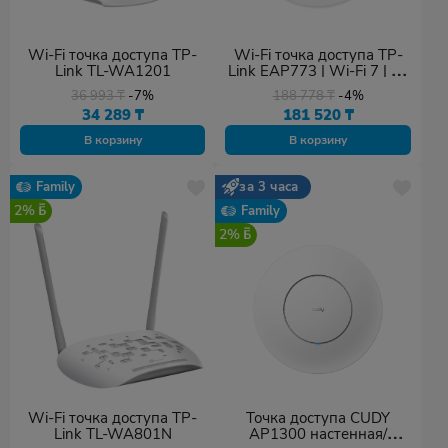
Wi-Fi точка доступа TP-
Wi-Fi точка доступа TP-
Link TL-WA1201
Link EAP773 | Wi-Fi 7 | до
9300 Мбит/с
36 993
₸
-7%
188 778
₸
-4%
34 289
₸
181 520
₸
В корзину
В корзину
Family
за 3 часа
2%
Family
2%
Wi-Fi точка доступа TP-
Точка доступа CUDY
Link TL-WA801N
AP1300 настенная/