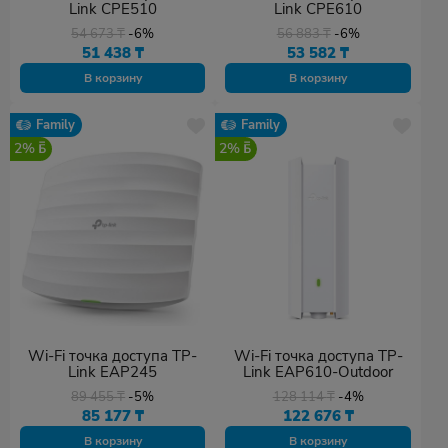
Link CPE510
Link CPE610
54 673
₸
-6%
56 883
₸
-6%
51 438
₸
53 582
₸
В корзину
В корзину
Family
Family
2%
2%
Wi-Fi точка доступа TP-
Wi-Fi точка доступа TP-
Link EAP245
Link EAP610-Outdoor
89 455
₸
-5%
128 114
₸
-4%
85 177
₸
122 676
₸
В корзину
В корзину