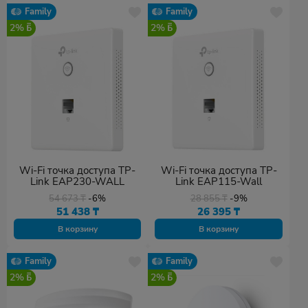
Family
Family
2%
2%
Wi-Fi точка доступа TP-
Wi-Fi точка доступа TP-
Link EAP230-WALL
Link EAP115-Wall
54 673
₸
-6%
28 855
₸
-9%
51 438
₸
26 395
₸
В корзину
В корзину
Family
Family
2%
2%