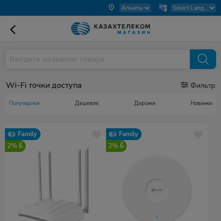
Wi-Fi точки доступа
Фильтр
Популярное
Дешевле
Дороже
Новинки
Family
Family
2%
2%