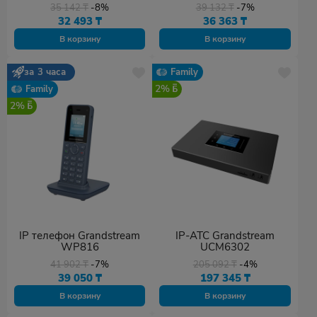
черный
35 142
₸
-8%
39 132
₸
-7%
32 493
₸
36 363
₸
В корзину
В корзину
за 3 часа
Family
2%
Family
2%
IP телефон Grandstream
IP-АТС Grandstream
WP816
UCM6302
41 902
₸
-7%
205 092
₸
-4%
39 050
₸
197 345
₸
В корзину
В корзину