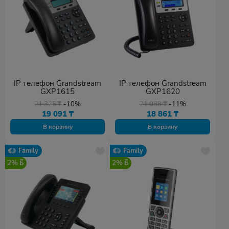
IP телефон Grandstream
IP телефон Grandstream
GXP1615
GXP1620
21 325
₸
-10%
21 088
₸
-11%
19 091
₸
18 861
₸
В корзину
В корзину
Family
Family
2%
2%