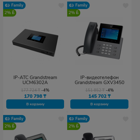
Family
Family
2%
2%
IP-АТС Grandstream
IP-видеотелефон
UCM6302A
Grandstream GXV3450
177 724
₸
-4%
151 852
₸
-4%
170 798
₸
145 702
₸
В корзину
В корзину
Family
Family
2%
2%