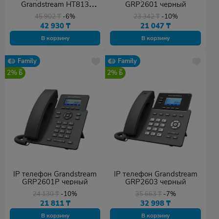
Grandstream HT813
GRP2601 черный
черный
45 902
₸
-6%
23 342
₸
-10%
42 930
₸
21 047
₸
В корзину
В корзину
Family
Family
2%
2%
IP телефон Grandstream
IP телефон Grandstream
GRP2601P черный
GRP2603 черный
24 130
₸
-10%
35 663
₸
-7%
21 811
₸
32 998
₸
В корзину
В корзину