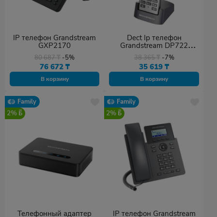
IP телефон Grandstream
Dect Ip телефон
GXP2170
Grandstream DP722
серебристый
80 687
₸
-5%
38 365
₸
-7%
76 672
₸
35 619
₸
В корзину
В корзину
Family
Family
2%
2%
Телефонный адаптер
IP телефон Grandstream