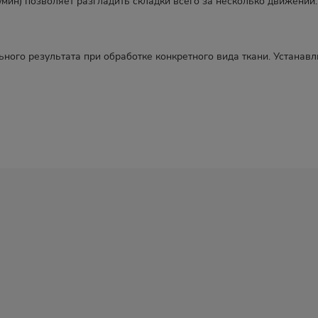
/мин) позволяет разгладить складки всего за несколько движений.
ого результата при обработке конкретного вида ткани. Устанавл