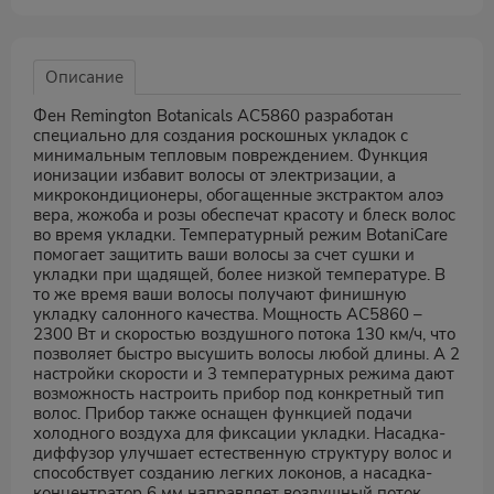
Описание
Фен Remington Botanicals AC5860 разработан
специально для создания роскошных укладок с
минимальным тепловым повреждением. Функция
ионизации избавит волосы от электризации, а
микрокондиционеры, обогащенные экстрактом алоэ
вера, жожоба и розы обеспечат красоту и блеск волос
во время укладки. Температурный режим BotaniCare
помогает защитить ваши волосы за счет сушки и
укладки при щадящей, более низкой температуре. В
то же время ваши волосы получают финишную
укладку салонного качества. Мощность AC5860 –
2300 Вт и скоростью воздушного потока 130 км/ч, что
позволяет быстро высушить волосы любой длины. А 2
настройки скорости и 3 температурных режима дают
возможность настроить прибор под конкретный тип
волос. Прибор также оснащен функцией подачи
холодного воздуха для фиксации укладки. Насадка-
диффузор улучшает естественную структуру волос и
способствует созданию легких локонов, а насадка-
концентратор 6 мм направляет воздушный поток,