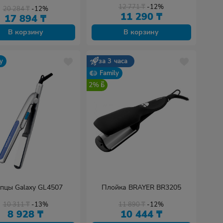
12 771
₸
-12%
20 284
₸
-12%
11 290
₸
17 894
₸
В корзину
В корзину
y
за 3 часа
Family
2%
пцы Galaxy GL4507
Плойка BRAYER BR3205
10 311
₸
-13%
11 890
₸
-12%
8 928
₸
10 444
₸