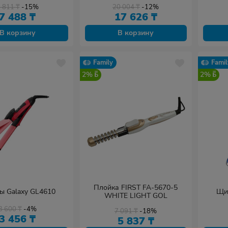
8 811
₸
-15%
20 004
₸
-12%
7 488
₸
17 626
₸
В корзину
В корзину
Family
Famil
2%
2%
Плойка FIRST FA-5670-5
 Galaxy GL4610
Щи
WHITE LIGHT GOL
3 600
₸
-4%
7 091
₸
-18%
3 456
₸
5 837
₸