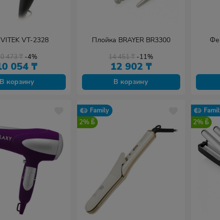
VITEK VT-2328
Плойка BRAYER BR3300
Фе
10 473
₸
-4%
14 451
₸
-11%
10 054
₸
12 902
₸
В корзину
В корзину
Family
Famil
2%
2%