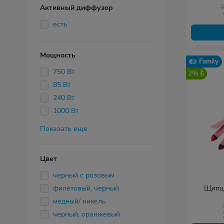
Активный диффузор
есть
Мощность
Family
750 Вт
2%
85 Вт
240 Вт
1000 Вт
Показать еще
Цвет
черный с розовым
филетовый, черный
Щипцы
медный/ никель
черный, оранжевый