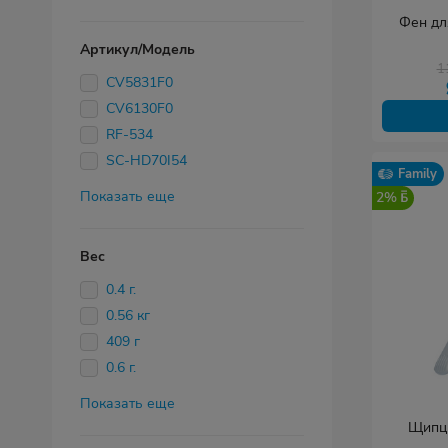
Фен дл
Артикул/Модель
1
CV5831F0
CV6130F0
RF-534
SC-HD70I54
Family
Показать еще
2%
Вес
0.4 г.
0.56 кг
409 г
0.6 г.
Показать еще
Щипцы