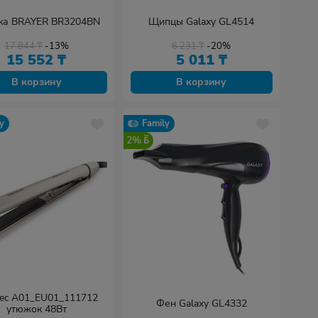
ка BRAYER BR3204BN
Щипцы Galaxy GL4514
17 844
₸
-13%
6 231
₸
-20%
15 552
₸
5 011
₸
В корзину
В корзину
y
Family
2%
tec A01_EU01_111712
Фен Galaxy GL4332
утюжок 48Вт