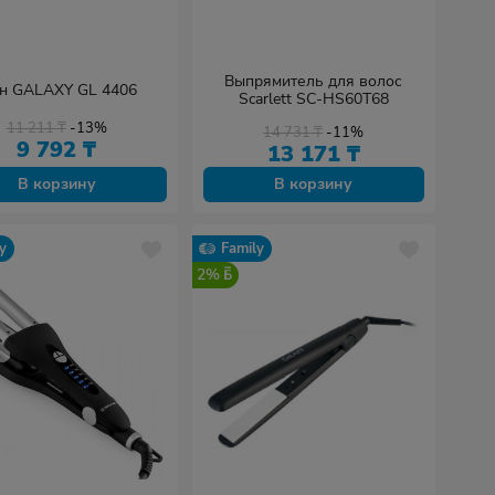
Выпрямитель для волос
н GALAXY GL 4406
Scarlett SC-HS60T68
11 211
₸
-13%
14 731
₸
-11%
9 792
₸
13 171
₸
В корзину
В корзину
y
Family
2%