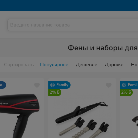
Фены и наборы для
Сортировать:
Популярное
Дешевле
Дороже
Но
са
Family
Famil
2%
2%