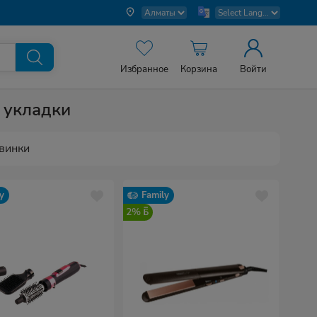
Избранное
Корзина
Войти
 укладки
винки
y
Family
2%