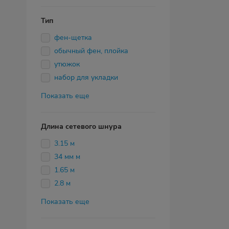
Тип
фен-щетка
обычный фен, плойка
утюжок
набор для укладки
Показать еще
Длина сетевого шнура
3.15 м
34 мм м
1.65 м
2.8 м
Показать еще