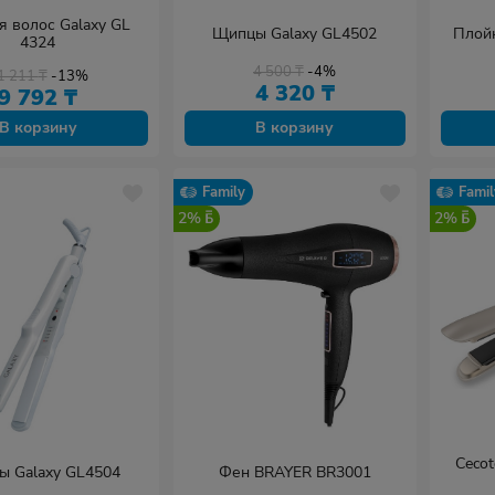
я волос Galaxy GL
Щипцы Galaxy GL4502
Плой
4324
4 500
₸
-4%
1 211
₸
-13%
4 320
₸
9 792
₸
В корзину
В корзину
Family
Famil
2%
2%
Ceco
 Galaxy GL4504
Фен BRAYER BR3001