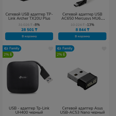
Сетевой USB адаптер TP-
Сетевой адаптер USB
Link Archer TX20U Plus
AC650 Mercusys MU6H
черный
31 026
₸
-8%
10 224
₸
-13%
28 501
₸
8 844
₸
В корзину
В корзину
Family
Family
2%
2%
USB - адаптер Tp-Link
Сетевой адаптер Asus
UH400 черный
USB-AC53 Nano черный