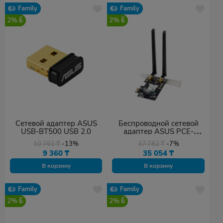
Family
Family
2%
2%
Сетевой адаптер ASUS
Беспроводной сетевой
USB-BT500 USB 2.0
адаптер ASUS PCE-
AXE5400
10 761
₸
-13%
37 782
₸
-7%
9 360
₸
35 054
₸
В корзину
В корзину
Family
Family
2%
2%