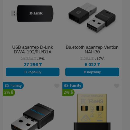
USB адаптер D-Link
Bluetooth адаптер Vention
DWA-192/RU/B1A
NAHB0
29 784
₸
-8%
7 284
₸
-17%
27 296
₸
6 022
₸
В корзину
В корзину
Family
Family
2%
2%