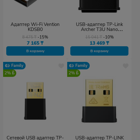
Адаптер Wi-Fi Vention
USB-адаптер TP-Link
KDSB0
Archer T3U Nano
(AC1300) черный
8 475
₸
-15%
15 041
₸
-10%
7 165
₸
13 469
₸
В корзину
В корзину
Family
Family
2%
2%
Сетевой USB адаптер TP-
USB-адаптер TP-LINK