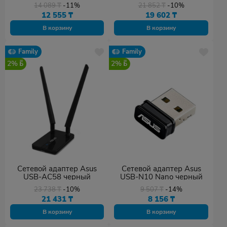
14 089
₸
-11%
21 852
₸
-10%
12 555
₸
19 602
₸
В корзину
В корзину
Family
Family
2%
2%
Сетевой адаптер Asus
Сетевой адаптер Asus
USB-AC58 черный
USB-N10 Nano черный
23 738
₸
-10%
9 507
₸
-14%
21 431
₸
8 156
₸
В корзину
В корзину