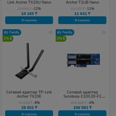
Link Archer TX20U Nano
Archer T2UB Nano
20 566
₸
-12%
13 137
₸
-11%
18 165
₸
11 641
₸
В корзину
В корзину
Family
Family
2%
2%
Сетевой адаптер TP-Link
Сетевой адаптер
Archer TX20E
Synology E10G30-F2
10bE SFP+ 2-port PCI-e
31 026
₸
-8%
204 306
₸
-4%
28 501
₸
196 582
₸
В корзину
В корзину