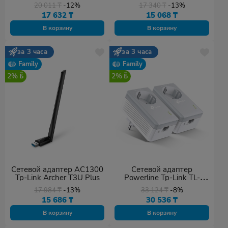
20 011
₸
-12%
17 340
₸
-13%
17 632
₸
15 068
₸
В корзину
В корзину
за 3 часа
за 3 часа
Family
Family
2%
2%
Сетевой адаптер AC1300
Сетевой адаптер
Tp-Link Archer T3U Plus
Powerline Tp-Link TL-
PA4010P KIT
17 984
₸
-13%
33 124
₸
-8%
15 686
₸
30 536
₸
В корзину
В корзину