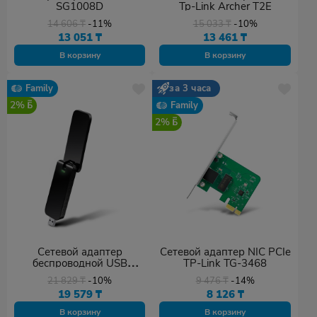
SG1008D
Tp-Link Archer T2E
14 606
₸
-11%
15 033
₸
-10%
13 051
₸
13 461
₸
В корзину
В корзину
Family
за 3 часа
2%
Family
2%
Сетевой адаптер
Сетевой адаптер NIC PCIe
беспроводной USB
TP-Link TG-3468
AC1200 Tp-Link Archer
21 829
₸
-10%
9 476
₸
-14%
T4U
19 579
₸
8 126
₸
В корзину
В корзину