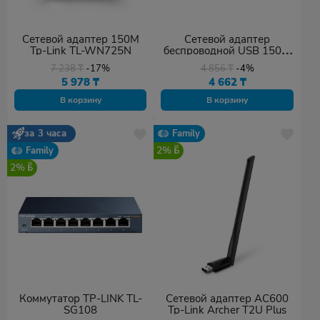
Сетевой адаптер 150M
Сетевой адаптер
Tp-Link TL-WN725N
беспроводной USB 150M
Mercusys MW150US
7 238
₸
-17%
4 856
₸
-4%
5 978
₸
4 662
₸
В корзину
В корзину
за 3 часа
Family
2%
Family
2%
Коммутатор TP-LINK TL-
Сетевой адаптер AC600
SG108
Tp-Link Archer T2U Plus