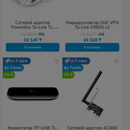
Сетевой адаптер
Маршрутизатор GbE VPN
Powerline Tp-Link TL-
Tp-Link ER605 v2
PA7017 KIT
34 783
₸
-8%
46 312
₸
-6%
32 145
₸
43 328
₸
В корзину
В корзину
за 3 часа
за 3 часа
Family
Family
2%
2%
Коммутатор TP-LINK TL-
Сетевой адаптер AC600