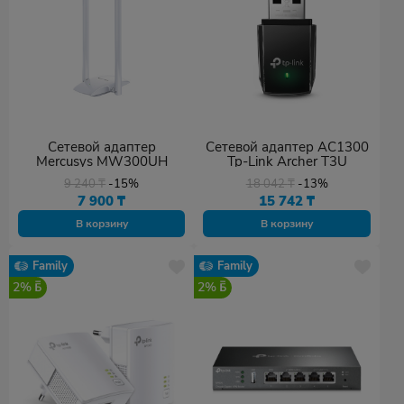
Сетевой адаптер
Сетевой адаптер AC1300
Mercusys MW300UH
Tp-Link Archer T3U
9 240
₸
-15%
18 042
₸
-13%
7 900
₸
15 742
₸
В корзину
В корзину
Family
Family
2%
2%