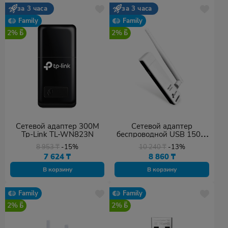
за 3 часа
за 3 часа
Family
Family
2%
2%
Сетевой адаптер 300M
Сетевой адаптер
Tp-Link TL-WN823N
беспроводной USB 150M
Tp-Link TL-WN722N
8 953
₸
-15%
10 240
₸
-13%
7 624
₸
8 860
₸
В корзину
В корзину
Family
Family
2%
2%