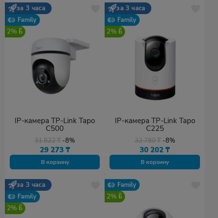
за 3 часа
за 3 часа
Family
Family
2%
2%
IP-камера TP-Link Tapo
IP-камера TP-Link Tapo
C500
C225
31 822
₸
-8%
32 780
₸
-8%
29 273
₸
30 202
₸
В корзину
В корзину
за 3 часа
Family
2%
Family
2%