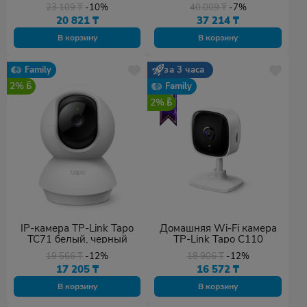
C320WS
23 109
₸
-10%
40 009
₸
-7%
20 821
₸
37 214
₸
В корзину
В корзину
Family
за 3 часа
2%
Family
2%
IP-камера TP-Link Tapo
Домашняя Wi-Fi камера
TC71 белый, черный
TP-Link Tapo C110
19 566
₸
-12%
18 906
₸
-12%
17 205
₸
16 572
₸
В корзину
В корзину