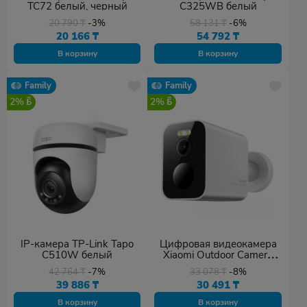
TC72 белый, черный
C325WB белый
20 790
₸
-3%
58 131
₸
-6%
20 166
₸
54 792
₸
В корзину
В корзину
Family
Family
2%
2%
IP-камера TP-Link Tapo
Цифровая видеокамера
C510W белый
Xiaomi Outdoor Camera
BW300 BHR8303GL
42 764
₸
-7%
33 078
₸
-8%
белый, черный
39 886
₸
30 491
₸
В корзину
В корзину