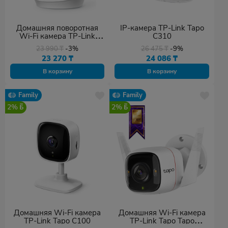
Домашняя поворотная
IP-камера TP-Link Tapo
Wi‑Fi камера TP-Link
C310
Tapo C200
23 990
₸
-3%
26 475
₸
-9%
23 270
₸
24 086
₸
В корзину
В корзину
Family
Family
2%
2%
Домашняя Wi‑Fi камера
Домашняя Wi-Fi камера
TP-Link Tapo C100
TP-Link Tapo Tapo