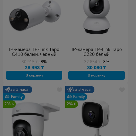
IP-камера TP-Link Tapo
IP-камера TP-Link Tapo
C410 белый, черный
C220 белый
30 915
₸
-8%
32 654
₸
-8%
28 393
₸
30 080
₸
В корзину
В корзину
за 3 часа
за 3 часа
Family
Family
2%
2%