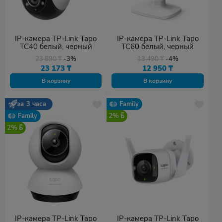
IP-камера TP-Link Tapo
IP-камера TP-Link Tapo
TC40 белый, черный
TC60 белый, черный
23 890
₸
-3%
13 490
₸
-4%
23 173
₸
12 950
₸
В корзину
В корзину
за 3 часа
Family
2%
Family
2%
IP-камера TP-Link Tapo
IP-камера TP-Link Tapo