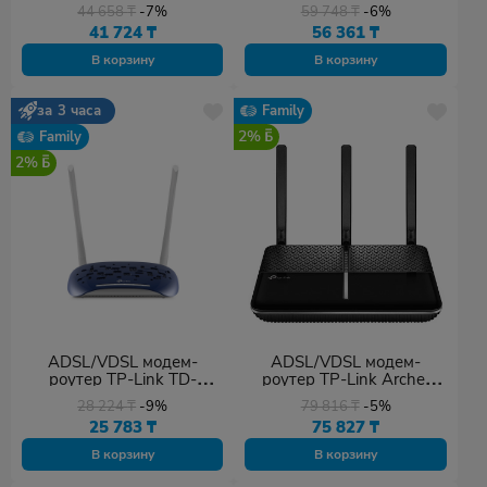
VR300 AC1200
VR400
44 658
₸
-7%
59 748
₸
-6%
41 724
₸
56 361
₸
В корзину
В корзину
за 3 часа
Family
2%
Family
2%
ADSL/VDSL модем-
ADSL/VDSL модем-
роутер TP-Link TD-
роутер TP-Link Archer
W9960
VR600
28 224
₸
-9%
79 816
₸
-5%
25 783
₸
75 827
₸
В корзину
В корзину