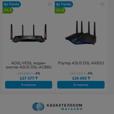
Family
Family
2%
2%
ADSL/VDSL модем-
Роутер ASUS DSL-AX82U
роутер ASUS DSL-AC88U
132 960
₸
-4%
132 216
₸
-4%
127 377
₸
126 655
₸
В корзину
В корзину