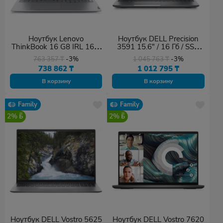
Ноутбук Lenovo
Ноутбук DELL Precision
ThinkBook 16 G8 IRL 16" /
3591 15.6" / 16 Гб / SSD
16 Гб / SSD 512 Гб / Win
512 Гб / Win 11 Pro / 210-
763 357
₸
-3%
1 045 763
₸
-3%
11 Pro / 21SH008ERT
BLND_N101P3591EMEA_
738 862
₸
1 012 795
₸
VP
В корзину
В корзину
Family
Family
2%
2%
Ноутбук DELL Vostro 5625
Ноутбук DELL Vostro 7620