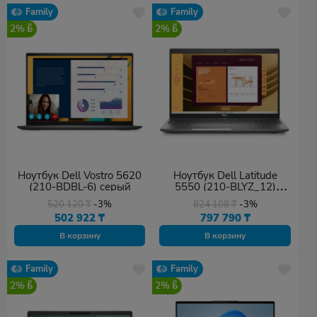
Family
Family
2%
2%
Ноутбук Dell Vostro 5620
Ноутбук Dell Latitude
(210-BDBL-6) серый
5550 (210-BLYZ_12)
серый
520 120
₸
-3%
824 108
₸
-3%
502 922
₸
797 790
₸
В корзину
В корзину
Family
Family
2%
2%