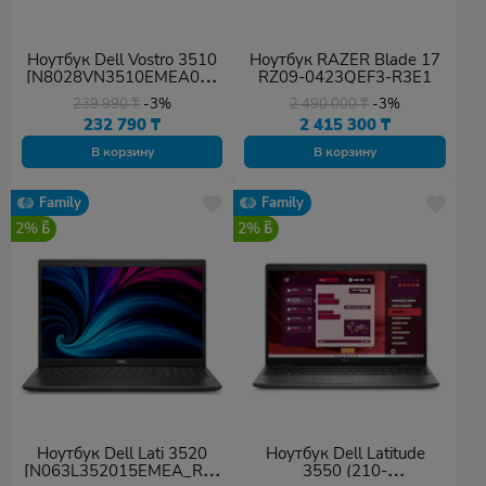
Ноутбук Dell Vostro 3510
Ноутбук RAZER Blade 17
[N8028VN3510EMEA01_
RZ09-0423QEF3-R3E1
2201_UBU] 20
239 990
₸
-3%
2 490 000
₸
-3%
232 790
₸
2 415 300
₸
В корзину
В корзину
Family
Family
2%
2%
Ноутбук Dell Lati 3520
Ноутбук Dell Latitude
[N063L352015EMEA_REF
3550 (210-