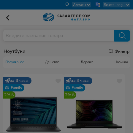
Ноутбуки
Фильтр
Популярное
Дешевле
Дороже
Новинки
за 3 часа
за 3 часа
Family
Family
2%
2%