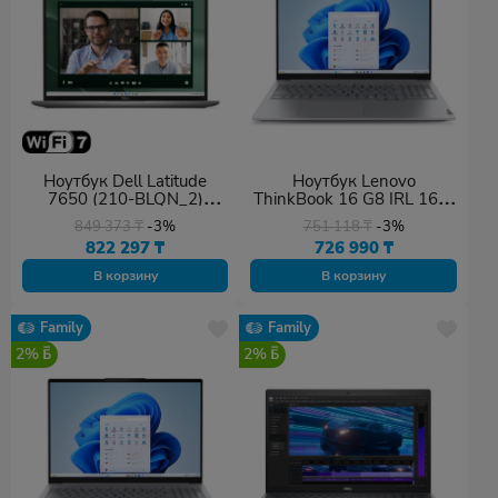
Ноутбук Dell Latitude
Ноутбук Lenovo
7650 (210-BLQN_2)
ThinkBook 16 G8 IRL 16" /
серый
16 Гб / SSD 512 Гб / Win
849 373
₸
-3%
751 118
₸
-3%
11 Pro / 21SH0082RT
822 297
₸
726 990
₸
В корзину
В корзину
Family
Family
2%
2%