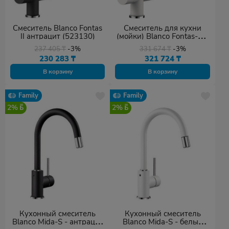
Смеситель Blanco Fontas
Смеситель для кухни
II антрацит (523130)
(мойки) Blanco Fontas-S II
525204 White,
237 405
₸
-3%
331 674
₸
-3%
однозахватный
230 283
₸
321 724
₸
В корзину
В корзину
Family
Family
2%
2%
Кухонный смеситель
Кухонный смеситель
Blanco Mida-S - антрацит
Blanco Mida-S - белый