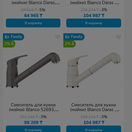
(мойки) Blanco Daras
(мойки) Blanco Daras S
(517729) кофейный
517732, однозахватный
68 618
₸
-5%
108 234
₸
-3%
64 965
₸
104 987
₸
В корзину
В корзину
Family
Family
2%
2%
Смеситель для кухни
Смеситель для кухни
(мойки) Blanco 526936,
(мойки) Blanco Daras S
однозахватный
(526937) мягкий белый
101 246
₸
-3%
108 234
₸
-3%
98 209
₸
104 987
₸
В корзину
В корзину