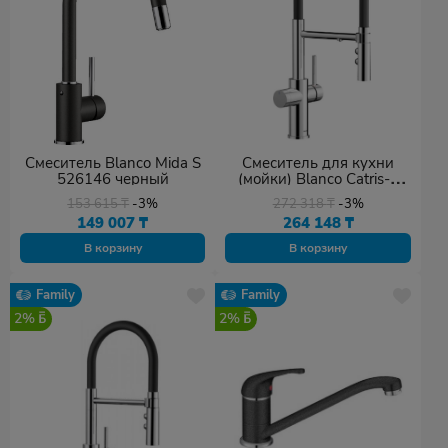
Смеситель Blanco Mida S
Смеситель для кухни
526146 черный
(мойки) Blanco Catris-S
Flexo Filter (526705) хром
153 615
₸
-3%
272 318
₸
-3%
149 007
₸
264 148
₸
В корзину
В корзину
Family
Family
2%
2%