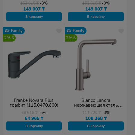
(521455)
(521457)
153 615
₸
-3%
153 615
₸
-3%
149 007
₸
149 007
₸
В корзину
В корзину
Family
Family
2%
2%
Franke Novara Plus,
Blanco Lanora
графит (115.0470.660)
нержавеющая сталь
полированная (523122)
68 618
₸
-5%
111 720
₸
-3%
64 965
₸
108 368
₸
В корзину
В корзину