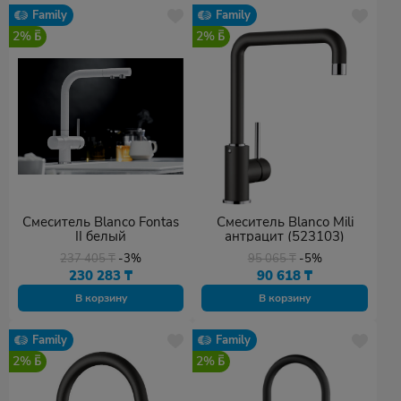
Family
Family
2%
2%
Смеситель Blanco Fontas
Смеситель Blanco Mili
II белый
антрацит (523103)
237 405
₸
-3%
95 065
₸
-5%
230 283
₸
90 618
₸
В корзину
В корзину
Family
Family
2%
2%