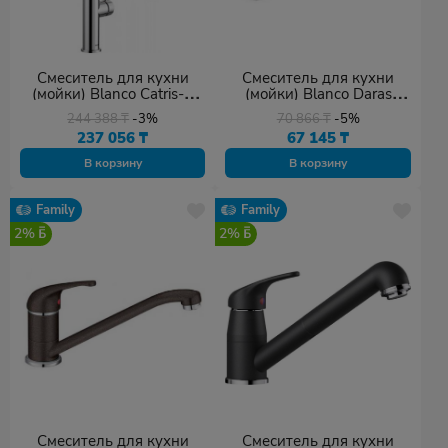
Смеситель для кухни
Смеситель для кухни
(мойки) Blanco Catris-S
(мойки) Blanco Daras
Flexo (525791) хром
(517721) антрацит
244 388
₸
-3%
70 866
₸
-5%
237 056
₸
67 145
₸
В корзину
В корзину
Family
Family
2%
2%
Смеситель для кухни
Смеситель для кухни