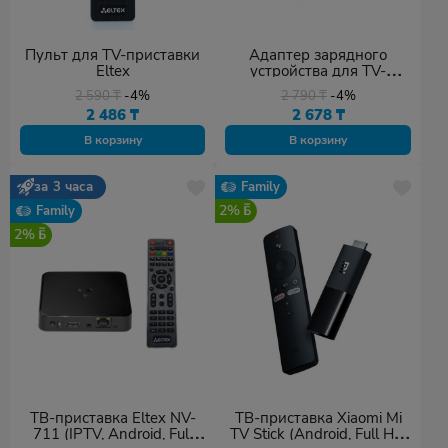
Пульт для TV-приставки
Адаптер зарядного
Eltex
устройства для TV-
приставки Eltex
2 590
₸
-4%
2 790
₸
-4%
2 486
₸
2 678
₸
В корзину
В корзину
за 3 часа
Family
2%
Family
2%
ТВ-приставка Eltex NV-
ТВ-приставка Xiaomi Mi
711 (IPTV, Android, Full
TV Stick (Android, Full HD,