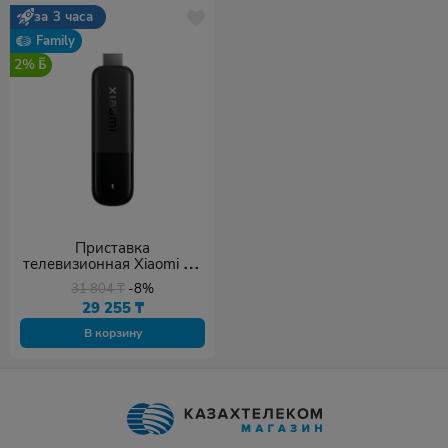
за 3 часа
Family
2%
Приставка
телевизионная Xiaomi TV
Stick 4K 2nd Gen MDZ-33-
31 804
₸
-8%
AA
29 255
₸
В корзину