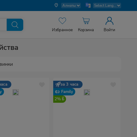
Избранное
Корзина
Войти
йства
винки
часа
за 3 часа
y
Family
2%