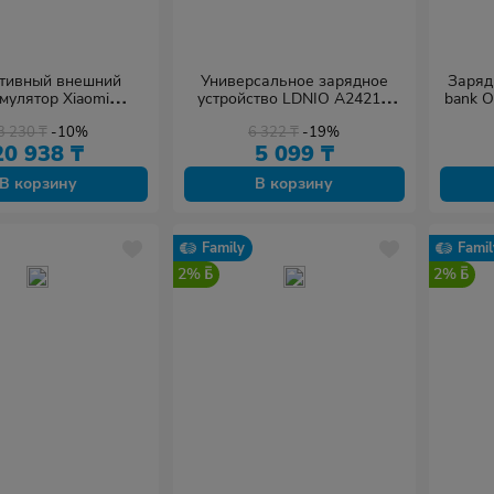
тивный внешний
Универсальное зарядное
Заряд
мулятор Xiaomi
устройство LDNIO A2421C
bank 
M 30000mAh черный
22.5W USB USB Type-C
3 230
₸
-10%
6 322
₸
-19%
Белый
20 938
₸
5 099
₸
В корзину
В корзину
Family
Famil
2%
2%