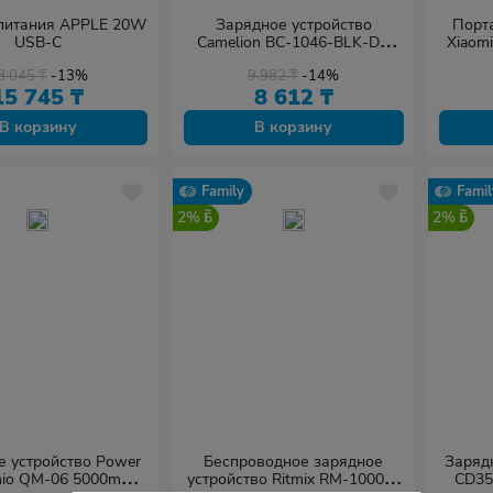
питания APPLE 20W
Зарядное устройство
Порт
USB-C
Camelion BC-1046-BLK-DB
Xiaom
чёрный
8 045
₸
-13%
9 982
₸
-14%
15 745
₸
8 612
₸
В корзину
В корзину
Family
Famil
2%
2%
е устройство Power
Беспроводное зарядное
Зарядн
mio QM-06 5000mAh
устройство Ritmix RM-1000W
CD35