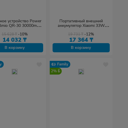
ное устройство Power
Портативный внешний
Olmio QR-30 30000mAh
аккумулятор Xiaomi 33W
серый
Magnetic Power Bank
15 628
₸
-10%
19 731
₸
-12%
10000mAh (Integrated Cable)
14 032
₸
17 364
₸
черный
В корзину
В корзину
y
Family
2%