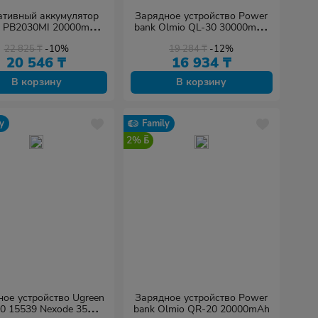
ативный аккумулятор
Зарядное устройство Power
i PB2030MI 20000mAh
bank Olmio QL-30 30000mAh
синий
серый
22 825
₸
-10%
19 284
₸
-12%
20 546
₸
16 934
₸
В корзину
В корзину
y
Family
2%
ое устройство Ugreen
Зарядное устройство Power
0 15539 Nexode 35W
bank Olmio QR-20 20000mAh