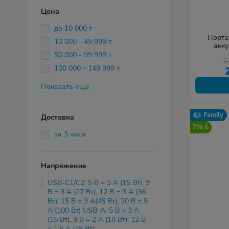
Цена
до 10 000 т
Порта
10 000 - 49 999 т
акку
PB3018Z
50 000 - 99 999 т
2
100 000 - 149 999 т
Показать еще
Family
Доставка
2%
за 3 часа
Напряжение
USB-C1/C2: 5 В = 3 А (15 Вт), 9
В = 3 А (27 Вт), 12 В = 3 А (36
Вт), 15 В = 3 А(45 Вт), 20 В = 5
А (100 Вт) USB-A: 5 В = 3 А
(15 Вт), 9 В = 2 А (18 Вт), 12 В
= 1.5 А (18 Вт)