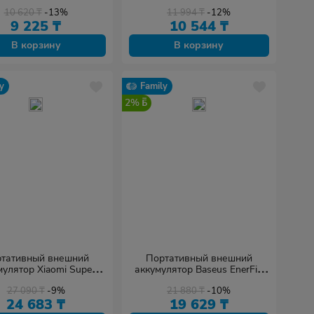
/1USB-A серебристый,
10 620
₸
-13%
11 994
₸
-12%
черный
9 225
₸
10 544
₸
В корзину
В корзину
y
Family
2%
тативный внешний
Портативный внешний
мулятор Xiaomi Super
аккумулятор Baseus EnerFill
 Magnetic Power Bank
FC11 10000 мАч 22.5W
27 090
₸
-9%
21 880
₸
-10%
5000 Gold
(E0027R04) черный
24 683
₸
19 629
₸