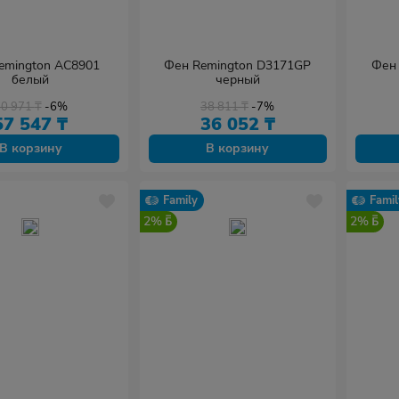
emington AC8901
Фен Remington D3171GP
Фен 
белый
черный
60 971
₸
-6%
38 811
₸
-7%
57 547
₸
36 052
₸
В корзину
В корзину
Family
Famil
2%
2%