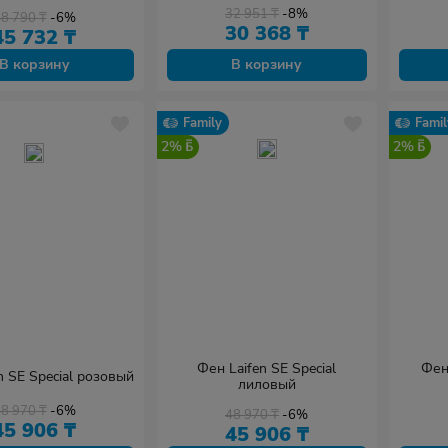
32 951
₸
-8%
48 790
₸
-6%
30 368
₸
45 732
₸
В корзину
В корзину
Family
Famil
2%
2%
Фен Laifen SE Special
Фен 
n SE Special розовый
лиловый
48 970
₸
-6%
48 970
₸
-6%
45 906
₸
45 906
₸