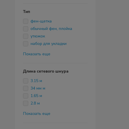
Тип
фен-щетка
обычный фен, плойка
утюжок
набор для укладки
Показать еще
Длина сетевого шнура
3.15 м
34 мм м
1.65 м
2.8 м
Показать еще