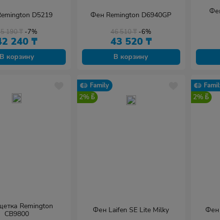
Фе
emington D5219
Фен Remington D6940GP
45 190
₸
-7%
46 510
₸
-6%
42 240
₸
43 520
₸
В корзину
В корзину
Family
Famil
2%
2%
етка Remington
Фен Laifen SE Lite Milky
Фен 
CB9800