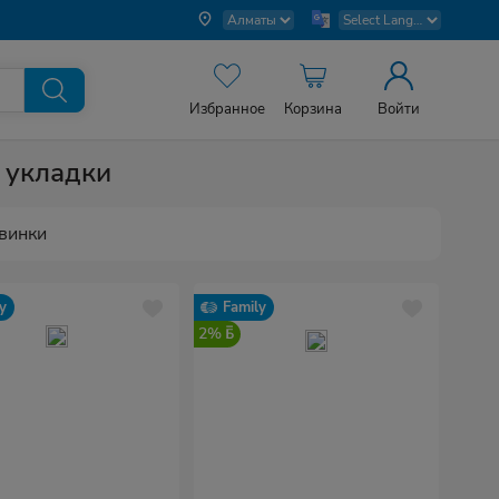
Избранное
Корзина
Войти
 укладки
винки
y
Family
2%