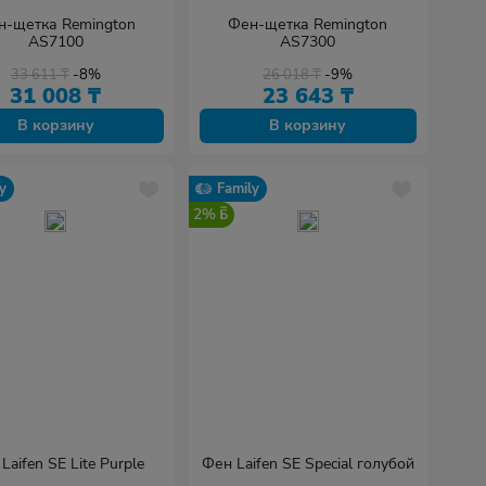
н-щетка Remington
Фен-щетка Remington
AS7100
AS7300
33 611
₸
-8%
26 018
₸
-9%
31 008
₸
23 643
₸
В корзину
В корзину
y
Family
2%
Laifen SE Lite Purple
Фен Laifen SE Special голубой