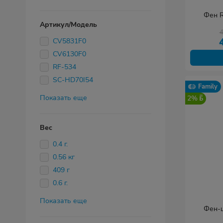
Фен R
Артикул/Модель
CV5831F0
CV6130F0
RF-534
SC-HD70I54
Family
Показать еще
2%
Вес
0.4 г.
0.56 кг
409 г
0.6 г.
Показать еще
Фен-щ