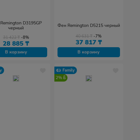
Remington D3195GP
Фен Remington D5215 черный
черный
40 631
₸
-7%
31 422
₸
-8%
37 817
₸
28 885
₸
В корзину
В корзину
y
Family
2%