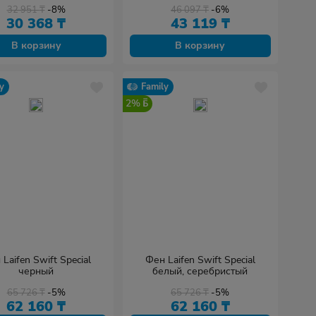
32 951
₸
-8%
46 097
₸
-6%
30 368
₸
43 119
₸
В корзину
В корзину
y
Family
2%
Laifen Swift Special
Фен Laifen Swift Special
черный
белый, серебристый
65 726
₸
-5%
65 726
₸
-5%
62 160
₸
62 160
₸