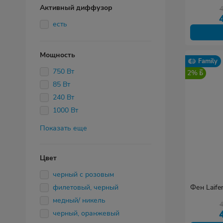
Активный диффузор
есть
Мощность
Family
750 Вт
2%
85 Вт
240 Вт
1000 Вт
Показать еще
Цвет
черный с розовым
филетовый, черный
Фен Laife
медный/ никель
черный, оранжевый