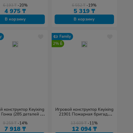
Метал-Пластик
6 193
₸
-20%
6 552
₸
-19%
4 975
₸
5 319
₸
В корзину
В корзину
y
Family
2%
й конструктор Keyixing
Игровой конструктор Keyixing
 Гонка (285 деталей в
21901 Пожарная бригада
наборе)
(709 деталей в наборе)
9 259
₸
-14%
13 609
₸
-11%
7 918
₸
12 094
₸