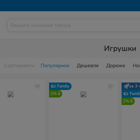
Игрушки
Сортировать:
Популярное
Дешевле
Дороже
Но
Family
за 3 
2%
Famil
2%