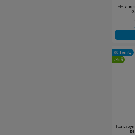
Металли
G
Family
2%
Конструкт
де