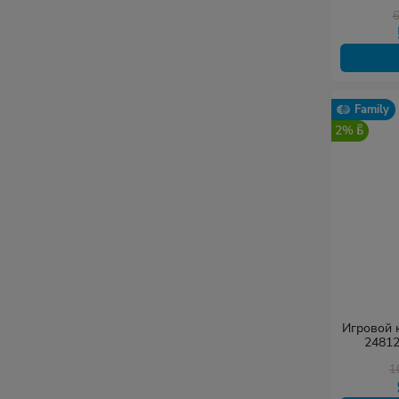
Family
2%
Игровой к
24812
дет
1