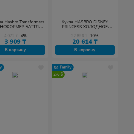
а Hasbro Transformers
Кукла HASBRO DISNEY
АНСФОРМЕР БАТТЛ
PRINCESS ХОЛОДНОЕ
МАСТЕР
СЕРДЦЕ 2 Делюкс
4 072
₸
-4%
22 896
₸
-10%
3 909
₸
20 614
₸
В корзину
В корзину
y
Family
2%