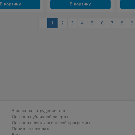
В корзину
В корзину
‹
1
2
3
4
5
6
7
8
9
Заявка на сотрудничество
Договор публичной оферты
Договор оферты агентской программы
Политика возврата
Бонусы