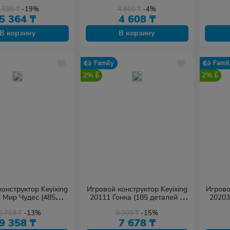
6 598
₸
-19%
4 800
₸
-4%
5 364
₸
4 608
₸
В корзину
В корзину
Family
Famil
2%
2%
онструктор Keyixing
Игровой конструктор Keyixing
Игрово
 Мир Чудес (485
20111 Гонка (185 деталей в
20203
алей в наборе)
наборе)
0 759
₸
-13%
9 009
₸
-15%
9 358
₸
7 678
₸