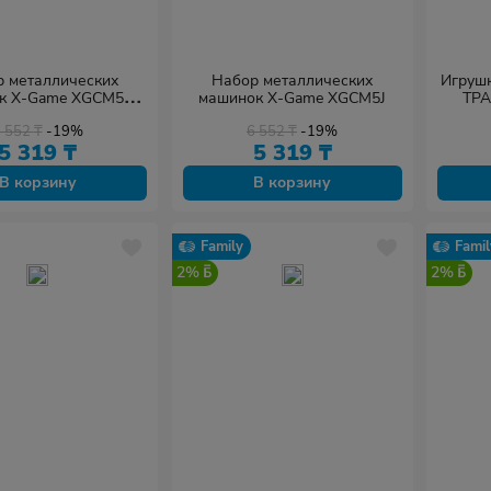
 металлических
Набор металлических
Игрушк
к X-Game XGCM5C
машинок X-Game XGCM5J
ТР
"ПОЖАРНЫЕ" 5шт
6 552
₸
-19%
6 552
₸
-19%
5 319
₸
5 319
₸
В корзину
В корзину
Family
Famil
2%
2%