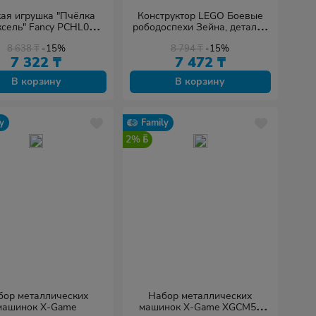
ая игрушка "Пчёлка
Конструктор LEGO Боевые
сель" Fancy PCHL0
рободоспехи Зейна, деталей
12 см желтый, черный
92 шт
8 638
₸
-15%
8 794
₸
-15%
7 322
₸
7 472
₸
В корзину
В корзину
y
Family
2%
бор металлических
Набор металлических
машинок X-Game
машинок X-Game XGCM5E