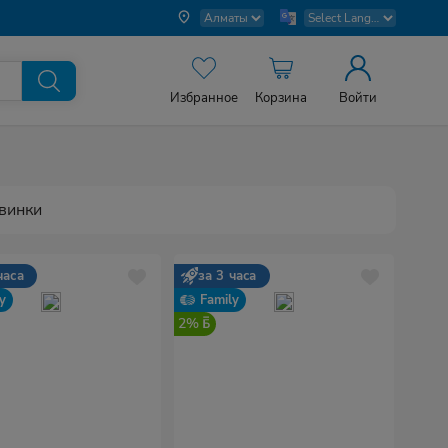
Избранное
Корзина
Войти
винки
часа
за 3 часа
y
Family
2%