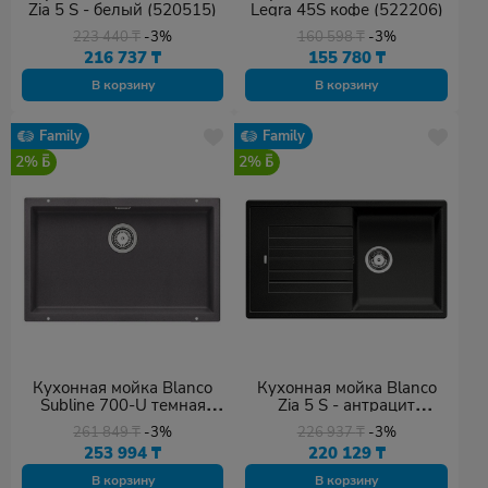
Zia 5 S - белый (520515)
Legra 45S кофе (522206)
223 440
₸
-3%
160 598
₸
-3%
216 737
₸
155 780
₸
В корзину
В корзину
Family
Family
2%
2%
Кухонная мойка Blanco
Кухонная мойка Blanco
Subline 700-U темная
Zia 5 S - антрацит
скала (523443)
(520511)
261 849
₸
-3%
226 937
₸
-3%
253 994
₸
220 129
₸
В корзину
В корзину