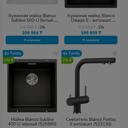
Кухонная мойка Blanco
Кухонная мойка Blanco
Subline 500-U белый
Dalago 5 - антрацит
(523436)
(518521)
216 458
₸
-3%
205 989
₸
-3%
209 964
₸
199 809
₸
В корзину
В корзину
Family
Family
2%
2%
Мойка Blanco Subline
Смеситель Blanco Fontas
400-U черный (525990)
II антрацит (523130)