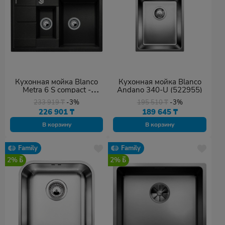
Кухонная мойка Blanco
Кухонная мойка Blanco
Metra 6 S compact -
Andano 340-U (522955)
антрацит (513473)
233 919
₸
-3%
195 510
₸
-3%
226 901
₸
189 645
₸
В корзину
В корзину
Family
Family
2%
2%