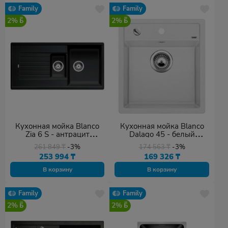
Family
Family
2%
2%
Кухонная мойка Blanco
Кухонная мойка Blanco
Zia 6 S - антрацит
Dalago 45 - белый
(514748)
(517160)
261 849
₸
-3%
174 563
₸
-3%
253 994
₸
169 326
₸
В корзину
В корзину
Family
Family
2%
2%