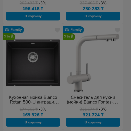
202 493
₸
-3%
237 405
₸
-3%
196 418
₸
230 283
₸
В корзину
В корзину
Family
Family
2%
2%
Кухонная мойка Blanco
Смеситель для кухни
Rotan 500-U антрацит
(мойки) Blanco Fontas-S II
(523075)
525204 White,
174 563
₸
-3%
331 674
₸
-3%
однозахватный
169 326
₸
321 724
₸
В корзину
В корзину